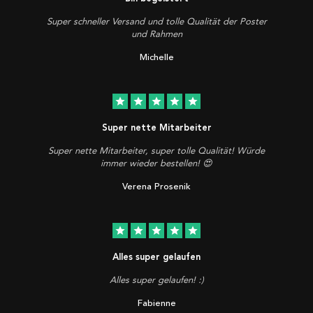
Super schneller Versand und tolle Qualität der Poster
und Rahmen
Michelle
star
star
star
star
star
Super nette Mitarbeiter
Super nette Mitarbeiter, super tolle Qualität! Würde
immer wieder bestellen! 😍
Verena Prosenik
star
star
star
star
star
Alles super gelaufen
Alles super gelaufen! :)
Fabienne