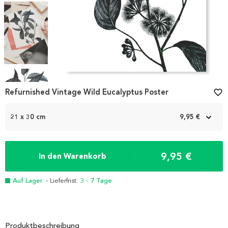
Item
1
Refurnished Vintage Wild Eucalyptus Poster
favorite_border
of
4
21 x 30 cm
9,95 €
9,95 €
In den Warenkorb
Auf Lager
- Lieferfrist:
3 - 7 Tage
Produktbeschreibung