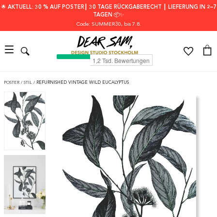
🌟 AKTUELL: 30 % AUF POSTER┃ 30 TAGE RÜCKGABERECHT ┃ LIEFERUNG IN 2–7
TAGEN 📦✨
Code: SUMMER30
, bis 7.8.
POSTER
/
STIL
/
REFURNISHED VINTAGE WILD EUCALYPTUS