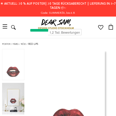
🌟 AKTUELL: 30 % AUF POSTER┃ 30 TAGE RÜCKGABERECHT ┃ LIEFERUNG IN 2–7
TAGEN 📦✨
Code: SUMMER30
, bis 6.8.
POSTER
/
FÄRG
/
RÖD
/
RED LIPS