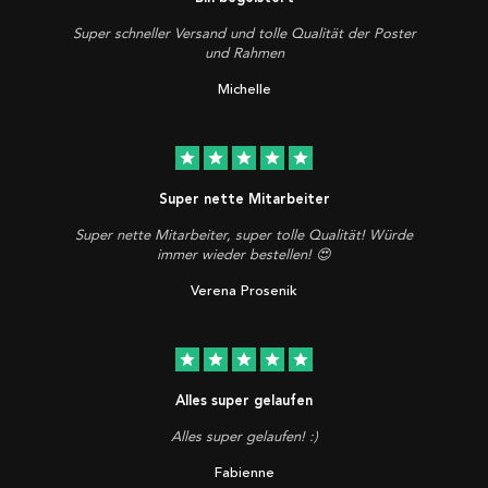
Super schneller Versand und tolle Qualität der Poster
und Rahmen
Michelle
star
star
star
star
star
Super nette Mitarbeiter
Super nette Mitarbeiter, super tolle Qualität! Würde
immer wieder bestellen! 😍
Verena Prosenik
star
star
star
star
star
Alles super gelaufen
Alles super gelaufen! :)
Fabienne