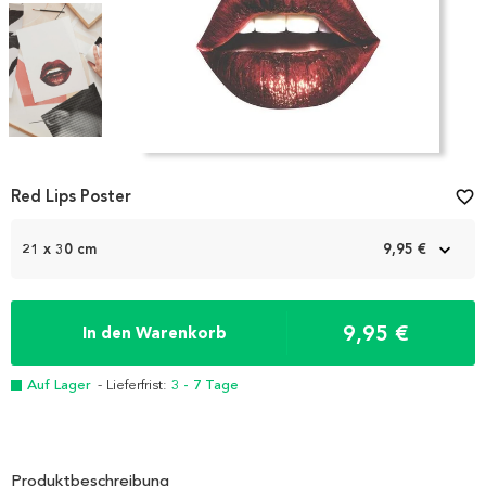
Item
1
Red Lips Poster
favorite_border
of
4
21 x 30 cm
9,95 €
9,95 €
In den Warenkorb
Auf Lager
- Lieferfrist:
3 - 7 Tage
Produktbeschreibung