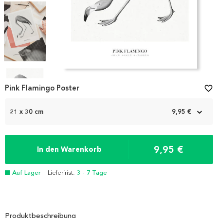
Item
1
Pink Flamingo Poster
favorite_border
of
4
21 x 30 cm
9,95 €
9,95 €
In den Warenkorb
Auf Lager
- Lieferfrist:
3 - 7 Tage
Produktbeschreibung