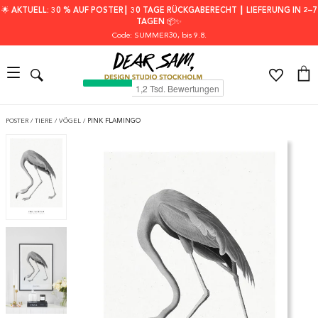
🌟 AKTUELL: 30 % AUF POSTER┃ 30 TAGE RÜCKGABERECHT ┃ LIEFERUNG IN 2–7
TAGEN 📦✨
Code: SUMMER30
, bis 9.8.
POSTER
/
TIERE
/
VÖGEL
/
PINK FLAMINGO