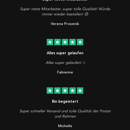
Super nette Mitarbeiter, super tolle Qualität! Würde
immer wieder bestellen! 😍
Verena Prosenik
star
star
star
star
star
Alles super gelaufen
Alles super gelaufen! :)
Fabienne
star
star
star
star
star
Bin begeistert
Super schneller Versand und tolle Qualität der Poster
und Rahmen
Michelle