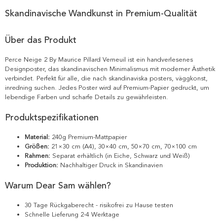
Skandinavische Wandkunst in Premium-Qualität
Über das Produkt
Perce Neige 2 By Maurice Pillard Verneuil ist ein handverlesenes
Designposter, das skandinavischen Minimalismus mit moderner Ästhetik
verbindet. Perfekt für alle, die nach skandinaviska posters, väggkonst,
inredning suchen. Jedes Poster wird auf Premium-Papier gedruckt, um
lebendige Farben und scharfe Details zu gewährleisten.
Produktspezifikationen
Material:
240g Premium-Mattpapier
Größen:
21×30 cm (A4), 30×40 cm, 50×70 cm, 70×100 cm
Rahmen:
Separat erhältlich (in Eiche, Schwarz und Weiß)
Produktion:
Nachhaltiger Druck in Skandinavien
Warum Dear Sam wählen?
30 Tage Rückgaberecht - risikofrei zu Hause testen
Schnelle Lieferung 2-4 Werktage