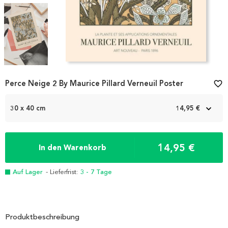
Item
Perce Neige 2 By Maurice Pillard Verneuil Poster
favorite_border
1
of
3
30 x 40 cm
14,95 €
14,95 €
In den Warenkorb
Auf Lager
- Lieferfrist:
3 - 7 Tage
Produktbeschreibung