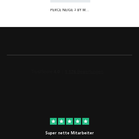
PERCE NEIGE 2 BY MAURICE PILLARD VERNEUIL POSTER
star
star
star
star
star
Super nette Mitarbeiter