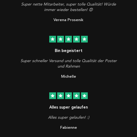
Super nette Mitarbeiter, super tolle Qualität! Würde
immer wieder bestellen! 😍
Verena Prosenik
star
star
star
star
star
Bin begeistert
Super schneller Versand und tolle Qualität der Poster
und Rahmen
Michelle
star
star
star
star
star
Alles super gelaufen
Alles super gelaufen! :)
Fabienne