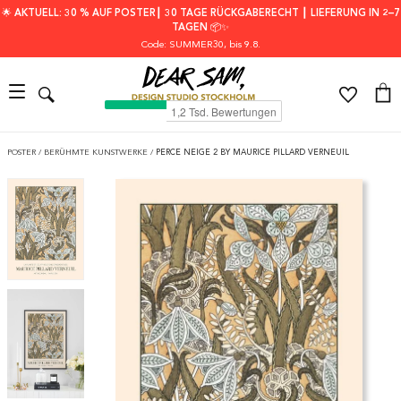
🌟 AKTUELL: 30 % AUF POSTER┃ 30 TAGE RÜCKGABERECHT ┃ LIEFERUNG IN 2–7
TAGEN 📦✨
Code: SUMMER30
, bis 9.8.
POSTER
/
BERÜHMTE KUNSTWERKE
/
PERCE NEIGE 2 BY MAURICE PILLARD VERNEUIL