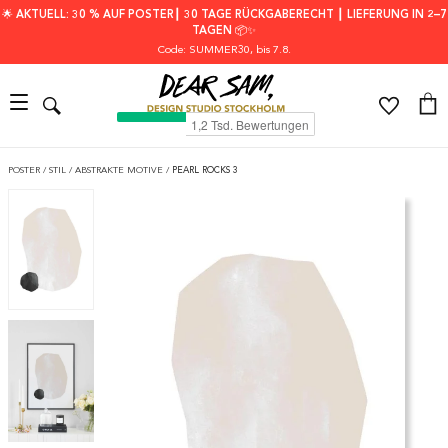
🌟 AKTUELL: 30 % AUF POSTER┃ 30 TAGE RÜCKGABERECHT ┃ LIEFERUNG IN 2–7
TAGEN 📦✨
Code: SUMMER30
, bis 7.8.
POSTER
/
STIL
/
ABSTRAKTE MOTIVE
/
PEARL ROCKS 3