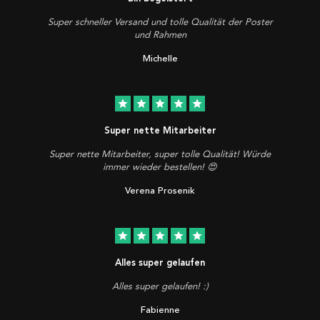
Super schneller Versand und tolle Qualität der Poster
und Rahmen
Michelle
star
star
star
star
star
Super nette Mitarbeiter
Super nette Mitarbeiter, super tolle Qualität! Würde
immer wieder bestellen! 😍
Verena Prosenik
star
star
star
star
star
Alles super gelaufen
Alles super gelaufen! :)
Fabienne