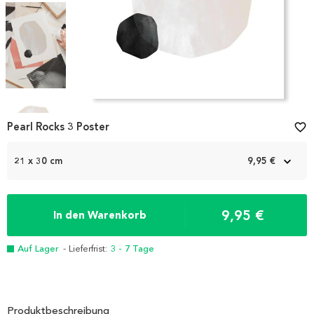
Item
1
Pearl Rocks 3 Poster
favorite_border
of
6
21 x 30 cm
9,95 €
9,95 €
In den Warenkorb
Auf Lager
- Lieferfrist:
3 - 7 Tage
Produktbeschreibung