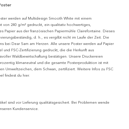
Poster
oster werden auf Multidesign Smooth White mit einem
t von 240 g/m² gedruckt, ein qualitativ hochwertiges,
es Papier aus der französischen Papiermühle Clairefontaine. Dieses
hivierungsbeständig, d. h., es vergilbt nicht im Laufe der Zeit. Die
uns bei Dear Sam am Herzen. Alle unsere Poster werden auf Papier
l und FSC-Zertifizierung gedruckt, die die Herkunft aus
svoller Waldbewirtschaftung bestätigen. Unsere Druckereien
prozentig klimaneutral und die gesamte Posterproduktion ist mit
n Umweltzeichen, dem Schwan, zertifiziert. Weitere Infos zu FSC
l findest du hier.
tikel sind vor Lieferung qualitätsgesichert. Bei Problemen wende
 unseren Kundenservice.