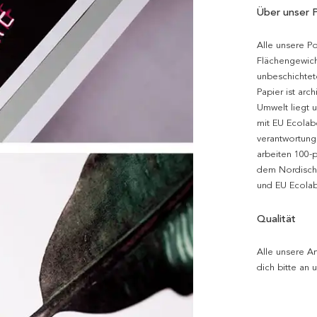
Über unser 
Alle unsere P
Flächengewich
unbeschichtet
Papier ist arc
Umwelt liegt 
mit EU Ecolabe
verantwortung
arbeiten 100-
dem Nordische
und EU Ecolabe
Qualität
Alle unsere Ar
dich bitte an