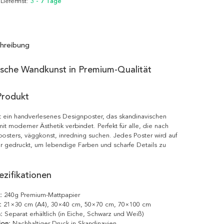
 Lieferfrist:
3 - 7 Tage
hreibung
ische Wandkunst in Premium-Qualität
Produkt
ist ein handverlesenes Designposter, das skandinavischen
it moderner Ästhetik verbindet. Perfekt für alle, die nach
posters, väggkonst, inredning suchen. Jedes Poster wird auf
r gedruckt, um lebendige Farben und scharfe Details zu
zifikationen
:
240g Premium-Mattpapier
:
21×30 cm (A4), 30×40 cm, 50×70 cm, 70×100 cm
:
Separat erhältlich (in Eiche, Schwarz und Weiß)
ion:
Nachhaltiger Druck in Skandinavien