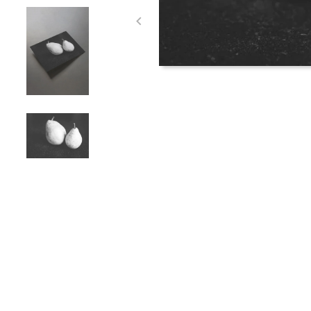
Item
1
of
4