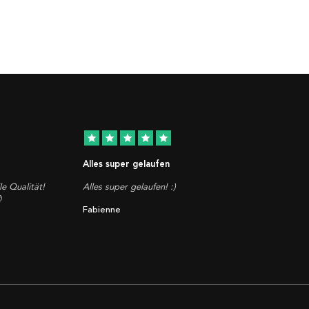
star
star
star
star
star
Alles super gelaufen
le Qualität!
Alles super gelaufen! :)

Fabienne