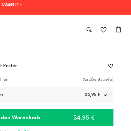
7 TAGEN 📦✨
t Poster
favorite_border
hlen
(Größentabelle)
cm
34,95 €
34,95 €
n den Warenkorb