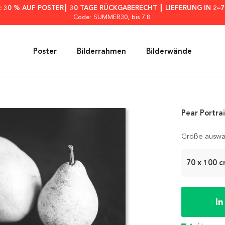
: 30 % AUF POSTER┃ 30 TAGE RÜCKGABERECHT ┃ LIEFERUNG IN 2–
Code: SUMMER30
, bis 7.8.
Poster
Bilderrahmen
Bilderwände
Pear Portrai
Größe auswä
70 x 100 
I