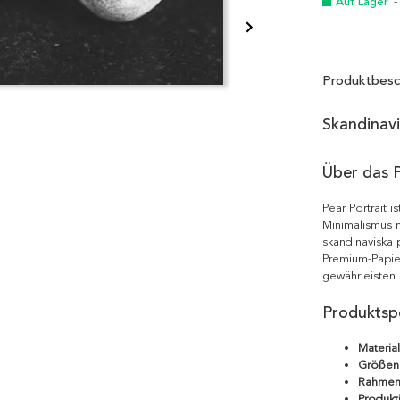
Auf Lager
-
Produktbesc
Skandinav
Über das 
Pear Portrait 
Minimalismus m
skandinaviska 
Premium-Papie
gewährleisten.
Produktspe
Material
Größen
Rahmen
Produkt