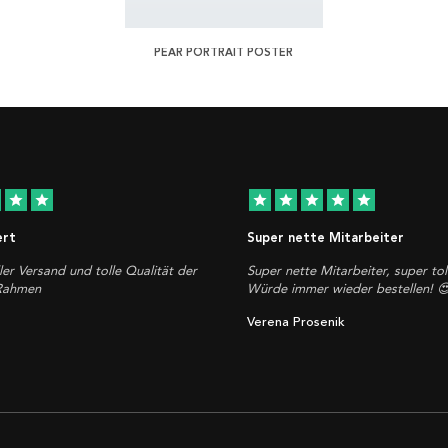
PEAR PORTRAIT POSTER
star
star
star
star
star
star
star
ert
Super nette Mitarbeiter
ler Versand und tolle Qualität der
Super nette Mitarbeiter, super tol
 Rahmen
Würde immer wieder bestellen! 
Verena Prosenik