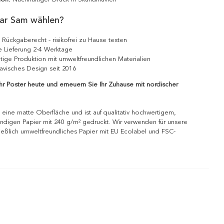
ar Sam wählen?
 Rückgaberecht - risikofrei zu Hause testen
e Lieferung 2-4 Werktage
tige Produktion mit umweltfreundlichen Materialien
avisches Design seit 2016
Ihr Poster heute und erneuern Sie Ihr Zuhause mit nordischer
 eine matte Oberfläche und ist auf qualitativ hochwertigem,
ndigen Papier mit 240 g/m² gedruckt. Wir verwenden für unsere
ießlich umweltfreundliches Papier mit EU Ecolabel und FSC-