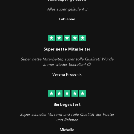
Alles super gelaufen! :)
Fabienne
star
star
star
star
star
Super nette Mitarbeiter
Super nette Mitarbeiter, super tolle Qualität! Würde
immer wieder bestellen! 😍
Verena Prosenik
star
star
star
star
star
Bin begeistert
Super schneller Versand und tolle Qualität der Poster
und Rahmen
Michelle