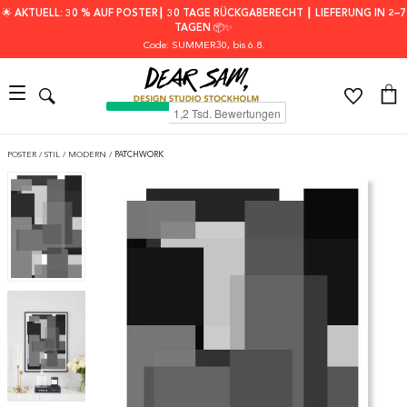
🌟 AKTUELL: 30 % AUF POSTER┃ 30 TAGE RÜCKGABERECHT ┃ LIEFERUNG IN 2–7
TAGEN 📦✨
Code: SUMMER30
, bis 6.8.
POSTER
/
STIL
/
MODERN
/
PATCHWORK