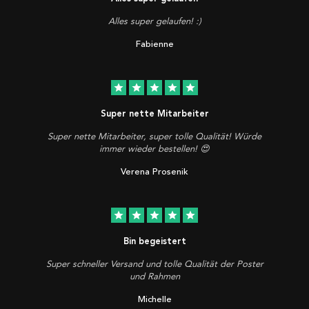
Alles super gelaufen! :)
Fabienne
star
star
star
star
star
Super nette Mitarbeiter
Super nette Mitarbeiter, super tolle Qualität! Würde
immer wieder bestellen! 😍
Verena Prosenik
star
star
star
star
star
Bin begeistert
Super schneller Versand und tolle Qualität der Poster
und Rahmen
Michelle