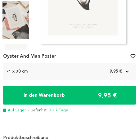
Item
1
Oyster And Man Poster
favorite_border
of
5
21 x 30 cm
9,95 €
9,95 €
In den Warenkorb
Auf Lager
- Lieferfrist:
3 - 7 Tage
Produktbeschreibung