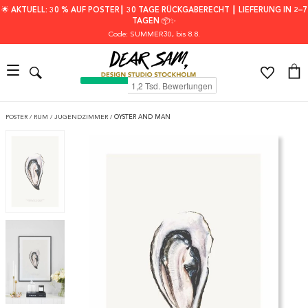
🌟 AKTUELL: 30 % AUF POSTER┃ 30 TAGE RÜCKGABERECHT ┃ LIEFERUNG IN 2–7
TAGEN 📦✨
Code: SUMMER30
, bis 8.8.
POSTER
/
RUM
/
JUGENDZIMMER
/
OYSTER AND MAN