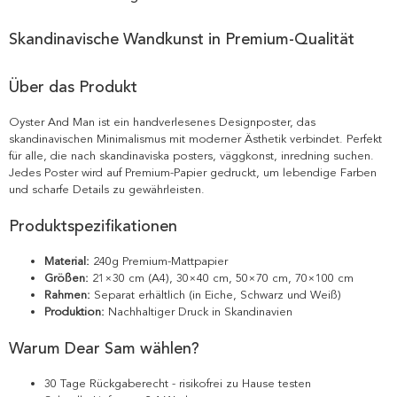
Skandinavische Wandkunst in Premium-Qualität
Über das Produkt
Oyster And Man ist ein handverlesenes Designposter, das
skandinavischen Minimalismus mit moderner Ästhetik verbindet. Perfekt
für alle, die nach skandinaviska posters, väggkonst, inredning suchen.
Jedes Poster wird auf Premium-Papier gedruckt, um lebendige Farben
und scharfe Details zu gewährleisten.
Produktspezifikationen
Material:
240g Premium-Mattpapier
Größen:
21×30 cm (A4), 30×40 cm, 50×70 cm, 70×100 cm
Rahmen:
Separat erhältlich (in Eiche, Schwarz und Weiß)
Produktion:
Nachhaltiger Druck in Skandinavien
Warum Dear Sam wählen?
30 Tage Rückgaberecht - risikofrei zu Hause testen