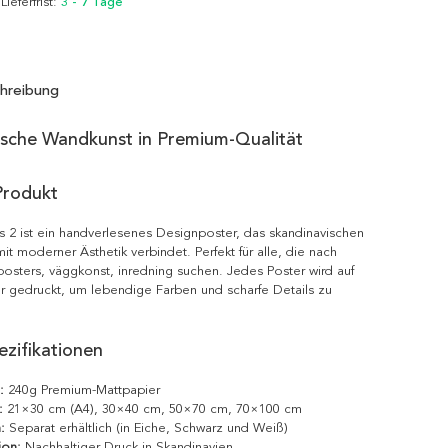
 Lieferfrist:
3 - 7 Tage
hreibung
ische Wandkunst in Premium-Qualität
Produkt
 2 ist ein handverlesenes Designposter, das skandinavischen
it moderner Ästhetik verbindet. Perfekt für alle, die nach
posters, väggkonst, inredning suchen. Jedes Poster wird auf
r gedruckt, um lebendige Farben und scharfe Details zu
zifikationen
:
240g Premium-Mattpapier
:
21×30 cm (A4), 30×40 cm, 50×70 cm, 70×100 cm
:
Separat erhältlich (in Eiche, Schwarz und Weiß)
ion:
Nachhaltiger Druck in Skandinavien