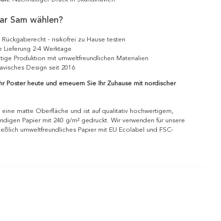
ar Sam wählen?
 Rückgaberecht - risikofrei zu Hause testen
e Lieferung 2-4 Werktage
tige Produktion mit umweltfreundlichen Materialien
avisches Design seit 2016
Ihr Poster heute und erneuern Sie Ihr Zuhause mit nordischer
 eine matte Oberfläche und ist auf qualitativ hochwertigem,
ndigen Papier mit 240 g/m² gedruckt. Wir verwenden für unsere
ießlich umweltfreundliches Papier mit EU Ecolabel und FSC-