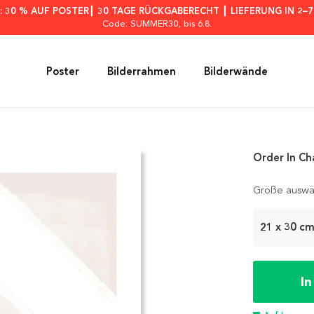
: 30 % AUF POSTER┃ 30 TAGE RÜCKGABERECHT ┃ LIEFERUNG IN 2–
Code: SUMMER30
, bis 6.8.
Poster
Bilderrahmen
Bilderwände
Order In Ch
Größe auswä
21 x 30 c
I