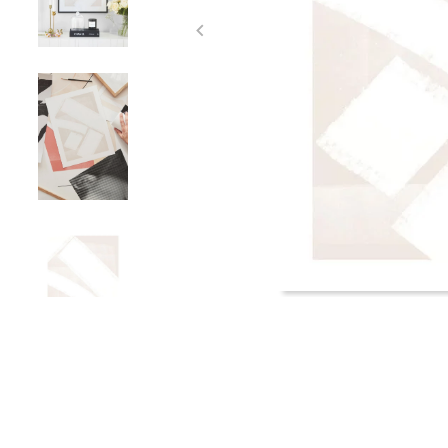
Item
1
of
4