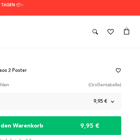
7 TAGEN 📦✨
aos 2 Poster
favorite_border
hlen
(Größentabelle)
m
9,95 €
9,95 €
n den Warenkorb