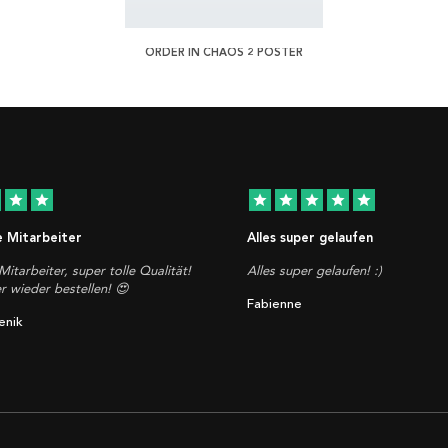
ORDER IN CHAOS 2 POSTER
star
star
star
star
star
star
star
e Mitarbeiter
Alles super gelaufen
Mitarbeiter, super tolle Qualität!
Alles super gelaufen! :)
 wieder bestellen! 😍
Fabienne
enik