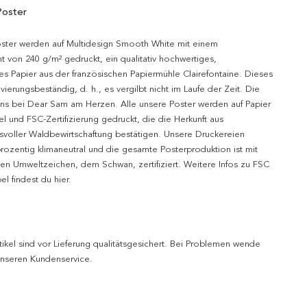
Poster
oster werden auf Multidesign Smooth White mit einem
t von 240 g/m² gedruckt, ein qualitativ hochwertiges,
es Papier aus der französischen Papiermühle Clairefontaine. Dieses
hivierungsbeständig, d. h., es vergilbt nicht im Laufe der Zeit. Die
uns bei Dear Sam am Herzen. Alle unsere Poster werden auf Papier
l und FSC-Zertifizierung gedruckt, die die Herkunft aus
svoller Waldbewirtschaftung bestätigen. Unsere Druckereien
prozentig klimaneutral und die gesamte Posterproduktion ist mit
n Umweltzeichen, dem Schwan, zertifiziert. Weitere Infos zu FSC
l findest du hier.
tikel sind vor Lieferung qualitätsgesichert. Bei Problemen wende
 unseren Kundenservice.