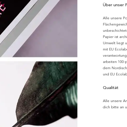
Über unser 
Alle unsere P
Flächengewich
unbeschichtet
Papier ist arc
Umwelt liegt 
mit EU Ecolabe
verantwortung
arbeiten 100-
dem Nordische
und EU Ecolabe
Qualität
Alle unsere Ar
dich bitte an