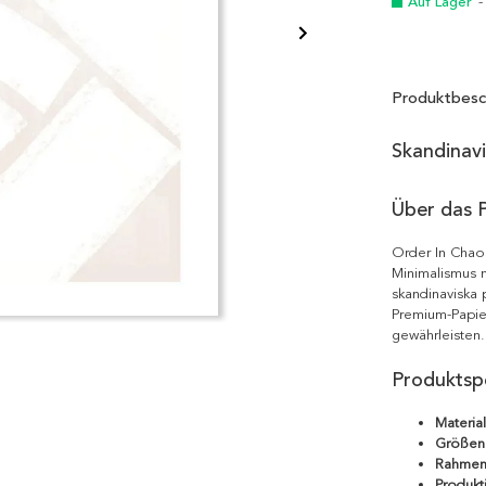
Auf Lager
-
Produktbesc
Skandinav
Über das 
Order In Chaos
Minimalismus m
skandinaviska 
Premium-Papie
gewährleisten.
Produktspe
Material
Größen
Rahmen
Produkt