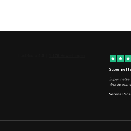
star
star
star
Super nett
Super nette 
Würde immer
Verena Pros