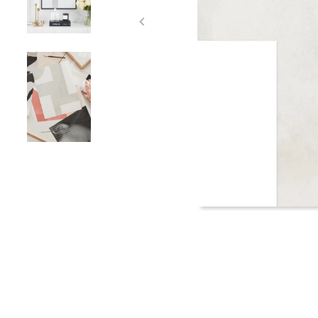
Item
1
of
3