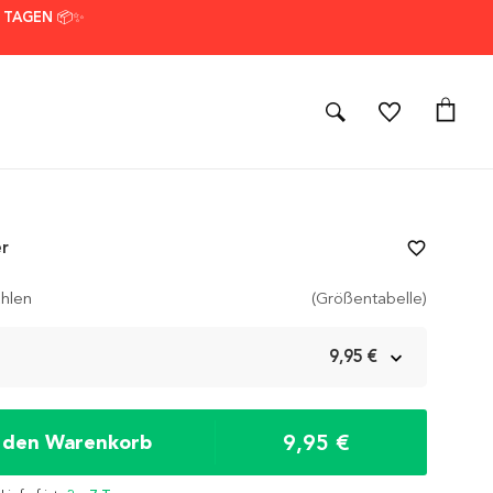
7 TAGEN 📦✨
er
favorite_border
hlen
(Größentabelle)
m
9,95 €
9,95 €
n den Warenkorb