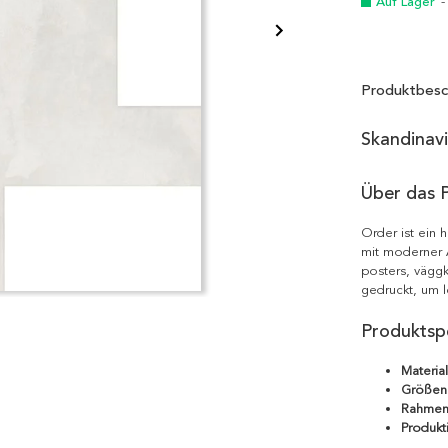
Auf Lager
-
Produktbesc
Skandinav
Über das 
Order ist ein 
mit moderner Ä
posters, väggk
gedruckt, um l
Produktspe
Material
Größen
Rahmen
Produkt