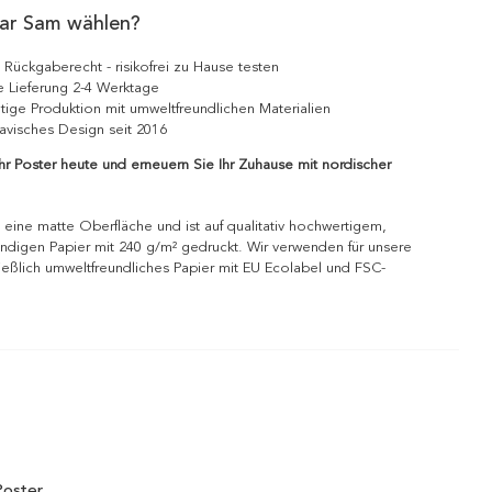
ar Sam wählen?
 Rückgaberecht - risikofrei zu Hause testen
e Lieferung 2-4 Werktage
tige Produktion mit umweltfreundlichen Materialien
avisches Design seit 2016
Ihr Poster heute und erneuern Sie Ihr Zuhause mit nordischer
 eine matte Oberfläche und ist auf qualitativ hochwertigem,
ndigen Papier mit 240 g/m² gedruckt. Wir verwenden für unsere
ießlich umweltfreundliches Papier mit EU Ecolabel und FSC-
Poster