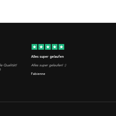
star
star
star
star
star
Alles super gelaufen
le Qualität!
Alles super gelaufen! :)

Fabienne