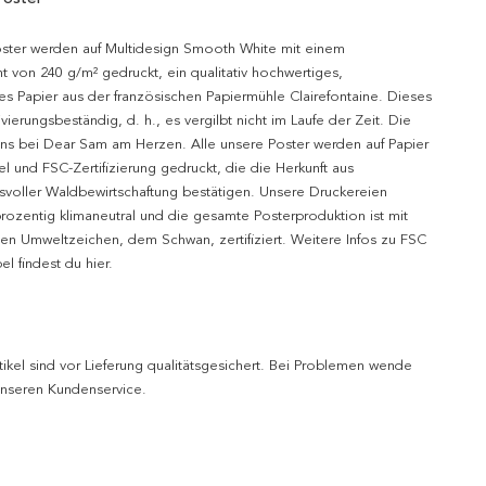
oster werden auf Multidesign Smooth White mit einem
t von 240 g/m² gedruckt, ein qualitativ hochwertiges,
es Papier aus der französischen Papiermühle Clairefontaine. Dieses
hivierungsbeständig, d. h., es vergilbt nicht im Laufe der Zeit. Die
uns bei Dear Sam am Herzen. Alle unsere Poster werden auf Papier
l und FSC-Zertifizierung gedruckt, die die Herkunft aus
svoller Waldbewirtschaftung bestätigen. Unsere Druckereien
prozentig klimaneutral und die gesamte Posterproduktion ist mit
n Umweltzeichen, dem Schwan, zertifiziert. Weitere Infos zu FSC
l findest du hier.
tikel sind vor Lieferung qualitätsgesichert. Bei Problemen wende
 unseren Kundenservice.