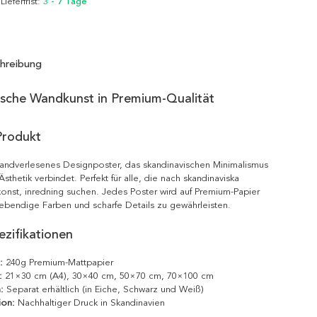
 Lieferfrist:
3 - 7 Tage
hreibung
ische Wandkunst in Premium-Qualität
Produkt
handverlesenes Designposter, das skandinavischen Minimalismus
sthetik verbindet. Perfekt für alle, die nach skandinaviska
onst, inredning suchen. Jedes Poster wird auf Premium-Papier
ebendige Farben und scharfe Details zu gewährleisten.
zifikationen
:
240g Premium-Mattpapier
:
21×30 cm (A4), 30×40 cm, 50×70 cm, 70×100 cm
:
Separat erhältlich (in Eiche, Schwarz und Weiß)
ion:
Nachhaltiger Druck in Skandinavien