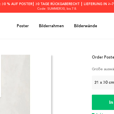
: 30 % AUF POSTER┃ 30 TAGE RÜCKGABERECHT ┃ LIEFERUNG IN 2–
Code: SUMMER30
, bis 7.8.
Poster
Bilderrahmen
Bilderwände
Order Post
Größe auswä
21 x 30 c
I