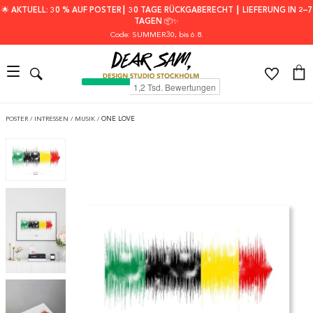
🌟 AKTUELL: 30 % AUF POSTER┃ 30 TAGE RÜCKGABERECHT ┃ LIEFERUNG IN 2–7
TAGEN 📦✨
Code: SUMMER30
, bis 6.8.
POSTER
/
INTRESSEN
/
MUSIK
/
ONE LOVE