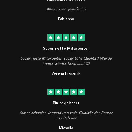
Alles super gelaufen! :)
Fabienne
star
star
star
star
star
Super nette Mitarbeiter
Super nette Mitarbeiter, super tolle Qualität! Würde
immer wieder bestellen! 😍
Verena Prosenik
star
star
star
star
star
Bin begeistert
Super schneller Versand und tolle Qualität der Poster
und Rahmen
Michelle