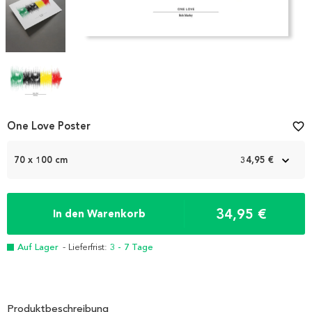
Item
One Love Poster
favorite_border
1
of
70 x 100 cm
34,95 €
4
34,95 €
In den Warenkorb
Auf Lager
- Lieferfrist:
3 - 7 Tage
Produktbeschreibung