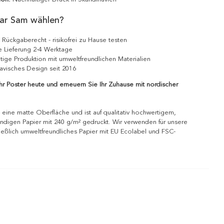
ar Sam wählen?
 Rückgaberecht - risikofrei zu Hause testen
e Lieferung 2-4 Werktage
tige Produktion mit umweltfreundlichen Materialien
avisches Design seit 2016
Ihr Poster heute und erneuern Sie Ihr Zuhause mit nordischer
 eine matte Oberfläche und ist auf qualitativ hochwertigem,
ndigen Papier mit 240 g/m² gedruckt. Wir verwenden für unsere
ießlich umweltfreundliches Papier mit EU Ecolabel und FSC-