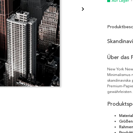
Auf Lager
-
Produktbesc
Skandinav
Über das 
New York New 
Minimalismus m
skandinaviska 
Premium-Papie
gewährleisten.
Produktspe
Material
Größen
Rahmen
Produkt