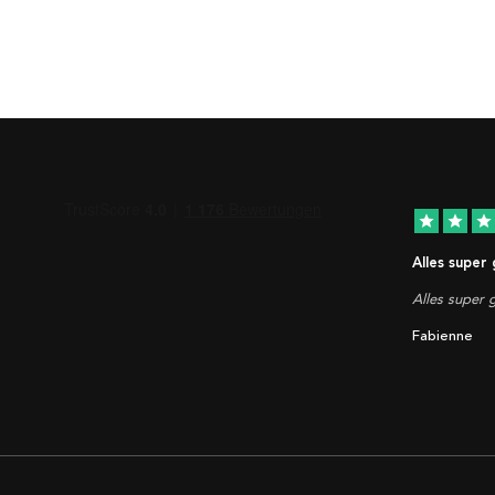
star
star
star
Alles super
Alles super g
Fabienne