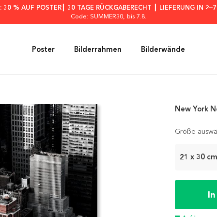
: 30 % AUF POSTER┃ 30 TAGE RÜCKGABERECHT ┃ LIEFERUNG IN 2–
Code: SUMMER30
, bis 7.8.
Poster
Bilderrahmen
Bilderwände
New York N
Größe auswä
21 x 30 c
I