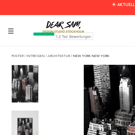
🌟 AKTUELL
POSTER
/
INTRESSEN
/
ARCHITEKTUR
/
NEW YORK NEW YORK