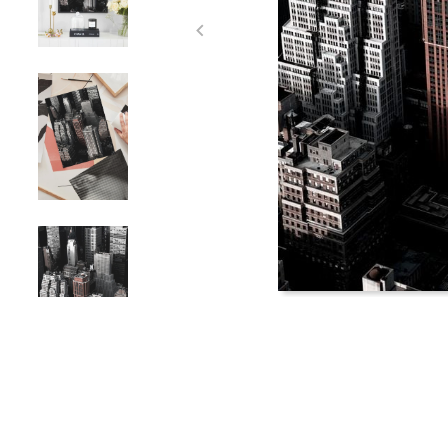
Item
1
of
4