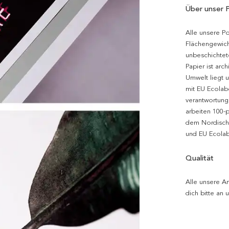
Über unser 
Alle unsere P
Flächengewich
unbeschichtet
Papier ist arc
Umwelt liegt 
mit EU Ecolabe
verantwortung
arbeiten 100-
dem Nordische
und EU Ecolabe
Qualität
Alle unsere Ar
dich bitte an