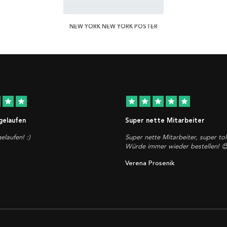
NEW YORK NEW YORK POSTER
star
star
star
star
star
star
star
 gelaufen
Super nette Mitarbeiter
elaufen! :)
Super nette Mitarbeiter, super tol
Würde immer wieder bestellen! 
Verena Prosenik