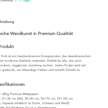
 Lieferfrist:
3 - 7 Tage
hreibung
ische Wandkunst in Premium-Qualität
Produkt
York ist ein handverlesenes Designposter, das skandinavischen
it moderner Ästhetik verbindet. Perfekt für alle, die nach
posters, väggkonst, inredning suchen. Jedes Poster wird auf
r gedruckt, um lebendige Farben und scharfe Details zu
zifikationen
:
240g Premium-Mattpapier
:
21×30 cm (A4), 30×40 cm, 50×70 cm, 70×100 cm
:
Separat erhältlich (in Eiche, Schwarz und Weiß)
ion:
Nachhaltiger Druck in Skandinavien