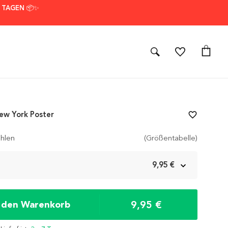
7 TAGEN 📦✨
ew York Poster
favorite_border
hlen
(Größentabelle)
m
9,95 €
9,95 €
n den Warenkorb