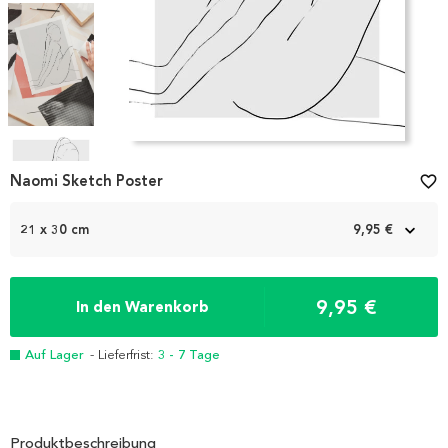
Item
1
Naomi Sketch Poster
favorite_border
of
5
21 x 30 cm
9,95 €
9,95 €
In den Warenkorb
Auf Lager
- Lieferfrist:
3 - 7 Tage
Produktbeschreibung