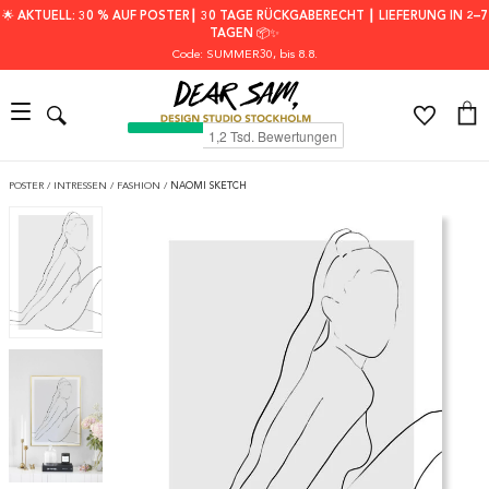
🌟 AKTUELL: 30 % AUF POSTER┃ 30 TAGE RÜCKGABERECHT ┃ LIEFERUNG IN 2–7
TAGEN 📦✨
Code: SUMMER30
, bis 8.8.
POSTER
/
INTRESSEN
/
FASHION
/
NAOMI SKETCH