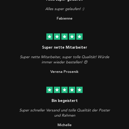
Alles super gelaufen! :)
Fabienne
star
star
star
star
star
Super nette Mitarbeiter
Super nette Mitarbeiter, super tolle Qualität! Würde
immer wieder bestellen! 😍
Verena Prosenik
star
star
star
star
star
Bin begeistert
Super schneller Versand und tolle Qualität der Poster
und Rahmen
Michelle