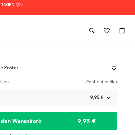
7 TAGEN 📦✨
e Poster
favorite_border
hlen
(Größentabelle)
m
9,95 €
9,95 €
n den Warenkorb