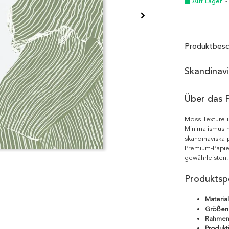
Auf Lager
-
Produktbesc
Skandinav
Über das 
Moss Texture i
Minimalismus m
skandinaviska 
Premium-Papie
gewährleisten.
Produktspe
Material
Größen
Rahmen
Produkt