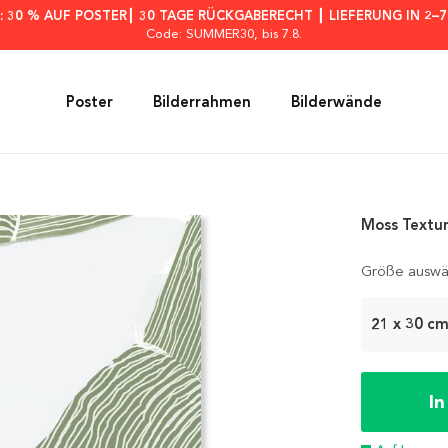
: 30 % AUF POSTER┃ 30 TAGE RÜCKGABERECHT ┃ LIEFERUNG IN 2–
Code: SUMMER30
, bis 7.8.
Poster
Bilderrahmen
Bilderwände
Moss Textur
Größe auswä
21 x 30 c
I