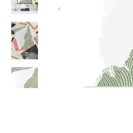
Item
1
of
4