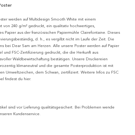
Poster
oster werden auf Multidesign Smooth White mit einem
t von 240 g/m² gedruckt, ein qualitativ hochwertiges,
es Papier aus der französischen Papiermühle Clairefontaine. Dieses
hivierungsbeständig, d. h., es vergilbt nicht im Laufe der Zeit. Die
uns bei Dear Sam am Herzen. Alle unsere Poster werden auf Papier
l und FSC-Zertifizierung gedruckt, die die Herkunft aus
svoller Waldbewirtschaftung bestätigen. Unsere Druckereien
prozentig klimaneutral und die gesamte Posterproduktion ist mit
n Umweltzeichen, dem Schwan, zertifiziert. Weitere Infos zu FSC
l findest du hier.
tikel sind vor Lieferung qualitätsgesichert. Bei Problemen wende
 unseren Kundenservice.