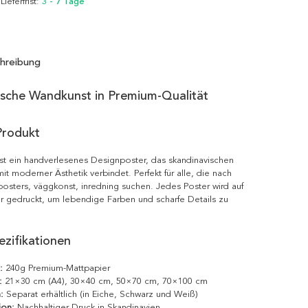
 Lieferfrist:
3 - 7 Tage
hreibung
ische Wandkunst in Premium-Qualität
Produkt
st ein handverlesenes Designposter, das skandinavischen
it moderner Ästhetik verbindet. Perfekt für alle, die nach
posters, väggkonst, inredning suchen. Jedes Poster wird auf
r gedruckt, um lebendige Farben und scharfe Details zu
zifikationen
:
240g Premium-Mattpapier
:
21×30 cm (A4), 30×40 cm, 50×70 cm, 70×100 cm
:
Separat erhältlich (in Eiche, Schwarz und Weiß)
ion:
Nachhaltiger Druck in Skandinavien