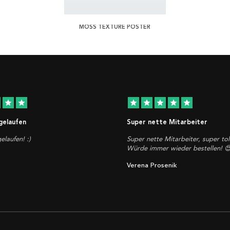
MOSS TEXTURE POSTER
star
star
star
star
star
star
star
 gelaufen
Super nette Mitarbeiter
elaufen! :)
Super nette Mitarbeiter, super tol
Würde immer wieder bestellen! 
Verena Prosenik