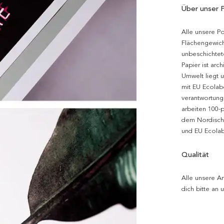
Über unser 
Alle unsere P
Flächengewich
unbeschichtet
Papier ist arc
Umwelt liegt 
mit EU Ecolabe
verantwortung
arbeiten 100-
dem Nordische
und EU Ecolabe
Qualität
Alle unsere Ar
dich bitte an