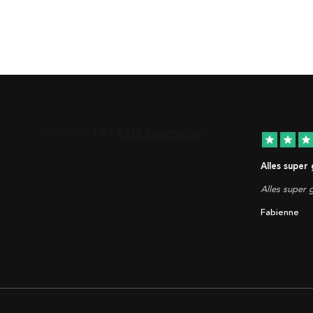
star
star
star
Alles super
Alles super g
Fabienne