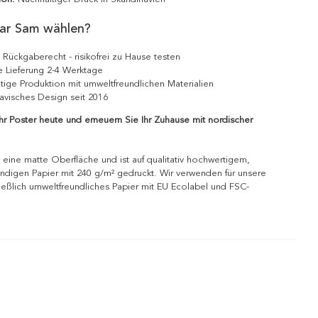
ar Sam wählen?
 Rückgaberecht - risikofrei zu Hause testen
e Lieferung 2-4 Werktage
tige Produktion mit umweltfreundlichen Materialien
avisches Design seit 2016
Ihr Poster heute und erneuern Sie Ihr Zuhause mit nordischer
 eine matte Oberfläche und ist auf qualitativ hochwertigem,
ndigen Papier mit 240 g/m² gedruckt. Wir verwenden für unsere
ießlich umweltfreundliches Papier mit EU Ecolabel und FSC-