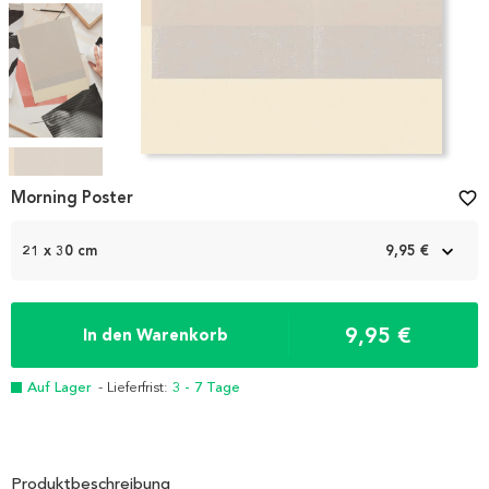
Item
1
Morning Poster
favorite_border
of
4
21 x 30 cm
9,95 €
9,95 €
In den Warenkorb
Auf Lager
- Lieferfrist:
3 - 7 Tage
Produktbeschreibung