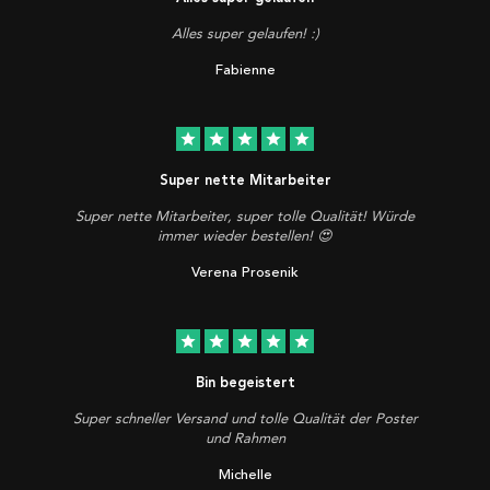
Alles super gelaufen! :)
Fabienne
star
star
star
star
star
Super nette Mitarbeiter
Super nette Mitarbeiter, super tolle Qualität! Würde
immer wieder bestellen! 😍
Verena Prosenik
star
star
star
star
star
Bin begeistert
Super schneller Versand und tolle Qualität der Poster
und Rahmen
Michelle