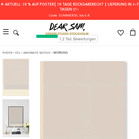
🌟 AKTUELL: 30 % AUF POSTER┃ 30 TAGE RÜCKGABERECHT ┃ LIEFERUNG IN 2–7
TAGEN 📦✨
Code: SUMMER30
, bis 6.8.
POSTER
/
STIL
/
ABSTRAKTE MOTIVE
/
MORNING