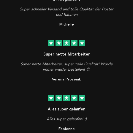
Super schneller Versand und tolle Qualität der Poster
und Rahmen
Michelle
star
star
star
star
star
Super nette Mitarbeiter
Super nette Mitarbeiter, super tolle Qualität! Würde
immer wieder bestellen! 😍
Verena Prosenik
star
star
star
star
star
Alles super gelaufen
Alles super gelaufen! :)
Fabienne