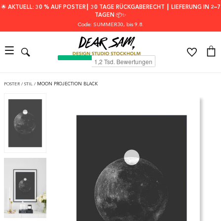
🌟 AKTUELL: 30 % AUF POSTER┃ 30 TAGE RÜCKGABERECHT ┃ LIEFERUNG IN 2–7
TAGEN 📦✨
Code: SUMMER30
, bis 9.8.
POSTER
/
STIL
/
MOON PROJECTION BLACK