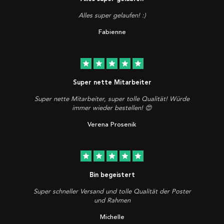
Alles super gelaufen! :)
Fabienne
star
star
star
star
star
Super nette Mitarbeiter
Super nette Mitarbeiter, super tolle Qualität! Würde
immer wieder bestellen! 😍
Verena Prosenik
star
star
star
star
star
Bin begeistert
Super schneller Versand und tolle Qualität der Poster
und Rahmen
Michelle