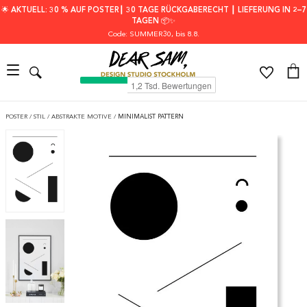
🌟 AKTUELL: 30 % AUF POSTER┃ 30 TAGE RÜCKGABERECHT ┃ LIEFERUNG IN 2–7
TAGEN 📦✨
Code: SUMMER30
, bis 8.8.
POSTER
/
STIL
/
ABSTRAKTE MOTIVE
/
MINIMALIST PATTERN