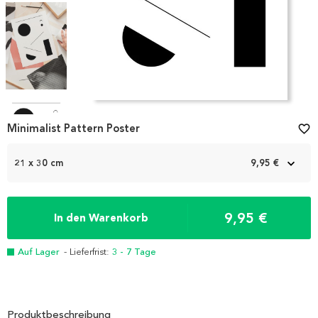
Item
1
Minimalist Pattern Poster
favorite_border
of
4
21 x 30 cm
9,95 €
9,95 €
In den Warenkorb
Auf Lager
- Lieferfrist:
3 - 7 Tage
Produktbeschreibung