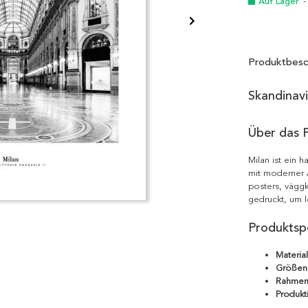
Auf Lager
-
Produktbesc
Skandinav
Über das 
Milan ist ein 
mit moderner Ä
posters, väggk
gedruckt, um l
Produktspe
Material
Größen
Rahmen
Produkt