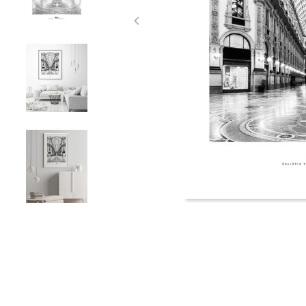
Item
1
of
5