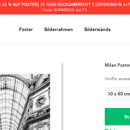
: 30 % AUF POSTER┃ 30 TAGE RÜCKGABERECHT ┃ LIEFERUNG IN 2–
Code: SUMMER30
, bis 7.8.
Poster
Bilderrahmen
Bilderwände
Milan Poste
Größe auswä
30 x 40 c
I