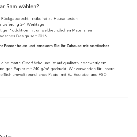
ar Sam wählen?
 Rückgaberecht - risikofrei zu Hause testen
e Lieferung 2-4 Werktage
tige Produktion mit umweltfreundlichen Materialien
avisches Design seit 2016
Ihr Poster heute und erneuern Sie Ihr Zuhause mit nordischer
 eine matte Oberfläche und ist auf qualitativ hochwertigem,
ndigen Papier mit 240 g/m² gedruckt. Wir verwenden für unsere
ießlich umweltfreundliches Papier mit EU Ecolabel und FSC-
Poster