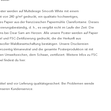
oster werden auf Multidesign Smooth White mit einem
t von 240 g/m² gedruckt, ein qualitativ hochwertiges,
es Papier aus der französischen Papiermühle Clairefontaine. Dieses
hivierungsbeständig, d. h., es vergilbt nicht im Laufe der Zeit. Die
uns bei Dear Sam am Herzen. Alle unsere Poster werden auf Papier
l und FSC-Zertifizierung gedruckt, die die Herkunft aus
svoller Waldbewirtschaftung bestätigen. Unsere Druckereien
prozentig klimaneutral und die gesamte Posterproduktion ist mit
n Umweltzeichen, dem Schwan, zertifiziert. Weitere Infos zu FSC
l findest du hier.
tikel sind vor Lieferung qualitätsgesichert. Bei Problemen wende
 unseren Kundenservice.