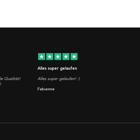
star
star
star
star
star
Alles super gelaufen
le Qualität!
Alles super gelaufen! :)

Fabienne