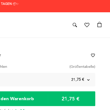
7 TAGEN 📦✨
r
favorite_border
hlen
(Größentabelle)
m
21,75 €
21,75 €
n den Warenkorb