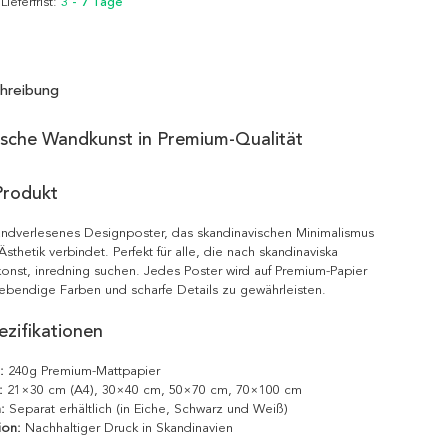
 Lieferfrist:
3 - 7 Tage
hreibung
ische Wandkunst in Premium-Qualität
Produkt
handverlesenes Designposter, das skandinavischen Minimalismus
sthetik verbindet. Perfekt für alle, die nach skandinaviska
onst, inredning suchen. Jedes Poster wird auf Premium-Papier
ebendige Farben und scharfe Details zu gewährleisten.
zifikationen
:
240g Premium-Mattpapier
:
21×30 cm (A4), 30×40 cm, 50×70 cm, 70×100 cm
:
Separat erhältlich (in Eiche, Schwarz und Weiß)
ion:
Nachhaltiger Druck in Skandinavien