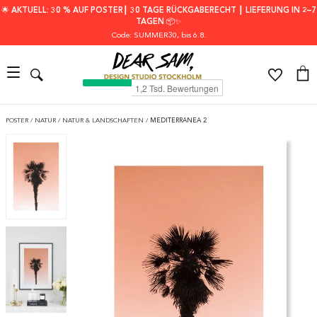
🌟 AKTUELL: 30 % AUF POSTER┃ 30 TAGE RÜCKGABERECHT ┃ LIEFERUNG IN 2–7
TAGEN 📦✨
Code: SUMMER30
, bis 6.8.
POSTER
/
NATUR
/
NATUR & LANDSCHAFTEN
/
MEDITERRANEA 2