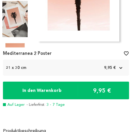
Item
1
Mediterranea 2 Poster
favorite_border
of
4
21 x 30 cm
9,95 €
9,95 €
In den Warenkorb
Auf Lager
- Lieferfrist:
3 - 7 Tage
Produktbeschreibung