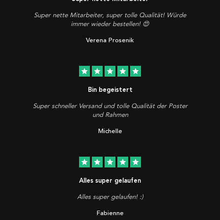
Super nette Mitarbeiter, super tolle Qualität! Würde
immer wieder bestellen! 😍
Verena Prosenik
star
star
star
star
star
Bin begeistert
Super schneller Versand und tolle Qualität der Poster
und Rahmen
Michelle
star
star
star
star
star
Alles super gelaufen
Alles super gelaufen! :)
Fabienne