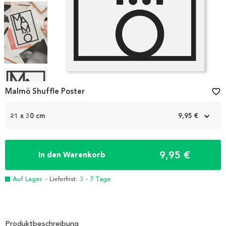
Item
1
Malmö Shuffle Poster
favorite_border
of
4
21 x 30 cm
9,95 €
9,95 €
In den Warenkorb
Auf Lager
- Lieferfrist:
3 - 7 Tage
Produktbeschreibung