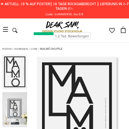
🌟 AKTUELL: 30 % AUF POSTER┃ 30 TAGE RÜCKGABERECHT ┃ LIEFERUNG IN 2–7
TAGEN 📦✨
Code: SUMMER30
, bis 8.8.
POSTER
/
INTRESSEN
/
CITAT
/
MALMÖ SHUFFLE