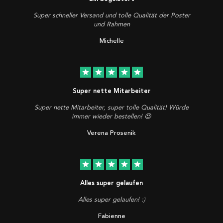
Super schneller Versand und tolle Qualität der Poster
und Rahmen
Michelle
star
star
star
star
star
Super nette Mitarbeiter
Super nette Mitarbeiter, super tolle Qualität! Würde
immer wieder bestellen! 😍
Verena Prosenik
star
star
star
star
star
Alles super gelaufen
Alles super gelaufen! :)
Fabienne