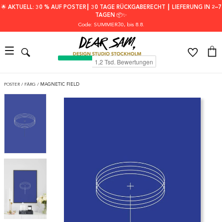
🌟 AKTUELL: 30 % AUF POSTER┃ 30 TAGE RÜCKGABERECHT ┃ LIEFERUNG IN 2–7
TAGEN 📦✨
Code: SUMMER30
, bis 8.8.
POSTER
/
FÄRG
/
MAGNETIC FIELD