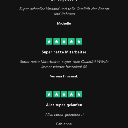
Super schneller Versand und tolle Qualität der Poster
und Rahmen
Michelle
star
star
star
star
star
Super nette Mitarbeiter
Super nette Mitarbeiter, super tolle Qualität! Würde
immer wieder bestellen! 😍
Verena Prosenik
star
star
star
star
star
Alles super gelaufen
Alles super gelaufen! :)
Fabienne