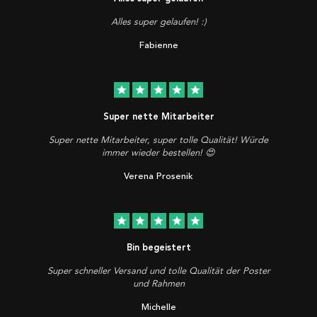
Alles super gelaufen! :)
Fabienne
star
star
star
star
star
Super nette Mitarbeiter
Super nette Mitarbeiter, super tolle Qualität! Würde
immer wieder bestellen! 😍
Verena Prosenik
star
star
star
star
star
Bin begeistert
Super schneller Versand und tolle Qualität der Poster
und Rahmen
Michelle