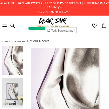
🌟 AKTUELL: 30 % AUF POSTER┃ 30 TAGE RÜCKGABERECHT ┃ LIEFERUNG IN 2–7
TAGEN 📦✨
Code: SUMMER30
, bis 9.8.
POSTER
/
FOTOKUNST
/
LUSCIOUS IN COLOR