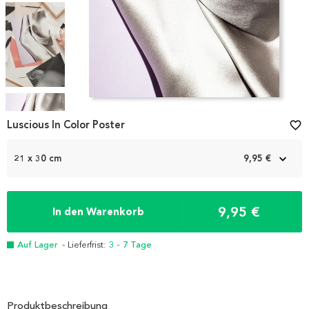
Item
1
Luscious In Color Poster
favorite_border
of
4
21 x 30 cm
9,95 €
9,95 €
In den Warenkorb
Auf Lager
- Lieferfrist:
3 - 7 Tage
Produktbeschreibung