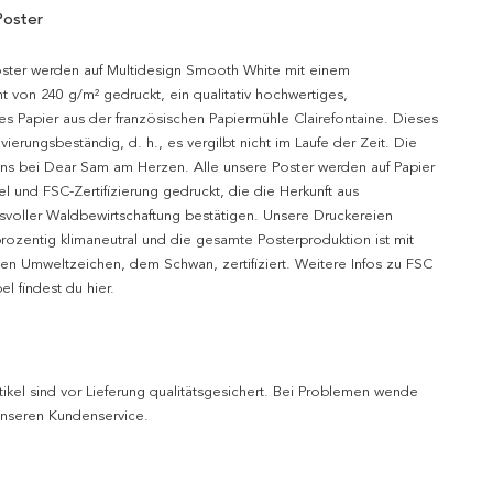
Poster
oster werden auf Multidesign Smooth White mit einem
t von 240 g/m² gedruckt, ein qualitativ hochwertiges,
es Papier aus der französischen Papiermühle Clairefontaine. Dieses
hivierungsbeständig, d. h., es vergilbt nicht im Laufe der Zeit. Die
uns bei Dear Sam am Herzen. Alle unsere Poster werden auf Papier
l und FSC-Zertifizierung gedruckt, die die Herkunft aus
svoller Waldbewirtschaftung bestätigen. Unsere Druckereien
prozentig klimaneutral und die gesamte Posterproduktion ist mit
n Umweltzeichen, dem Schwan, zertifiziert. Weitere Infos zu FSC
l findest du hier.
tikel sind vor Lieferung qualitätsgesichert. Bei Problemen wende
 unseren Kundenservice.