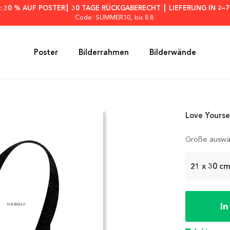
: 30 % AUF POSTER┃ 30 TAGE RÜCKGABERECHT ┃ LIEFERUNG IN 2–
Code: SUMMER30
, bis 8.8.
Poster
Bilderrahmen
Bilderwände
Love Yourse
Größe auswä
21 x 30 c
I