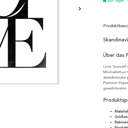
Auf Lager
-
Produktbesc
Skandinav
Über das 
Love Yourself 
Minimalismus m
skandinaviska 
Premium-Papie
gewährleisten.
Produktspe
Material
Größen
Rahmen
Produkt