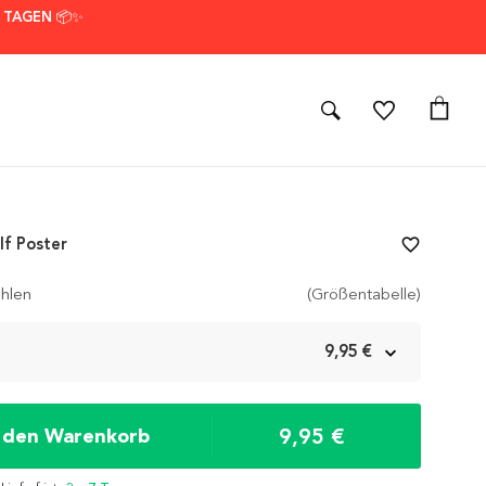
7 TAGEN 📦✨
lf Poster
favorite_border
hlen
(Größentabelle)
m
9,95 €
9,95 €
n den Warenkorb