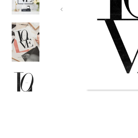
Item
1
of
4