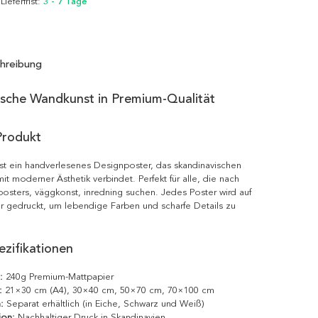
 Lieferfrist:
3 - 7 Tage
hreibung
ische Wandkunst in Premium-Qualität
Produkt
ist ein handverlesenes Designposter, das skandinavischen
it moderner Ästhetik verbindet. Perfekt für alle, die nach
posters, väggkonst, inredning suchen. Jedes Poster wird auf
r gedruckt, um lebendige Farben und scharfe Details zu
zifikationen
:
240g Premium-Mattpapier
:
21×30 cm (A4), 30×40 cm, 50×70 cm, 70×100 cm
:
Separat erhältlich (in Eiche, Schwarz und Weiß)
ion:
Nachhaltiger Druck in Skandinavien