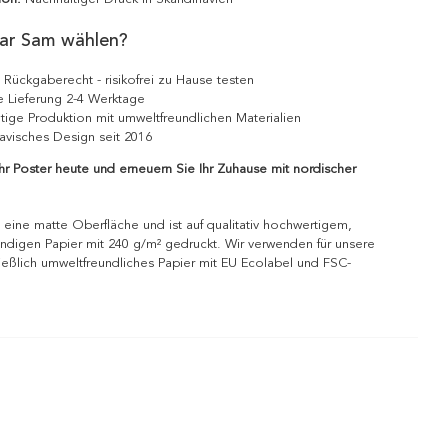
ar Sam wählen?
 Rückgaberecht - risikofrei zu Hause testen
e Lieferung 2-4 Werktage
tige Produktion mit umweltfreundlichen Materialien
avisches Design seit 2016
Ihr Poster heute und erneuern Sie Ihr Zuhause mit nordischer
 eine matte Oberfläche und ist auf qualitativ hochwertigem,
ndigen Papier mit 240 g/m² gedruckt. Wir verwenden für unsere
ießlich umweltfreundliches Papier mit EU Ecolabel und FSC-