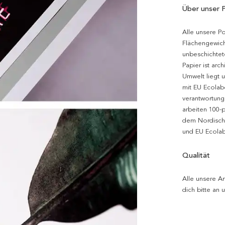
Über unser 
Alle unsere P
Flächengewich
unbeschichtet
Papier ist arc
Umwelt liegt 
mit EU Ecolabe
verantwortung
arbeiten 100-
dem Nordische
und EU Ecolabe
Qualität
Alle unsere Ar
dich bitte an