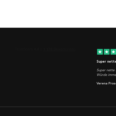
star
star
star
Super nett
Super nette 
Würde immer
Verena Pros