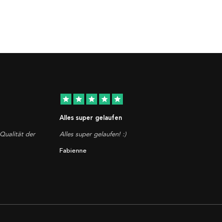
star
star
star
star
star
Alles super gelaufen
Qualität der
Alles super gelaufen! :)
Fabienne