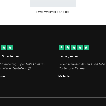
LOVE YOURSELF POSTER
star
star
star
star
star
star
star
e Mitarbeiter
Bin begeistert
Mitarbeiter, super tolle Qualität!
Super schneller Versand und tolle 
 wieder bestellen! 😍
Poster und Rahmen
enik
Michelle