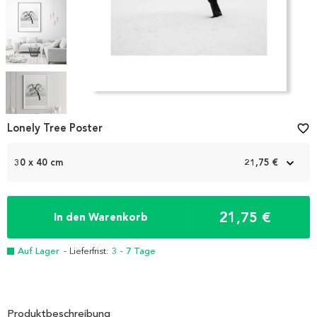
Item
1
Lonely Tree Poster
favorite_border
of
5
30 x 40 cm
21,75 €
21,75 €
In den Warenkorb
Auf Lager
- Lieferfrist:
3 - 7 Tage
Produktbeschreibung