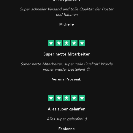
Super schneller Versand und tolle Qualität der Poster
und Rahmen
Michelle
star
star
star
star
star
Super nette Mitarbeiter
Super nette Mitarbeiter, super tolle Qualität! Würde
immer wieder bestellen! 😍
Verena Prosenik
star
star
star
star
star
Alles super gelaufen
Alles super gelaufen! :)
Fabienne