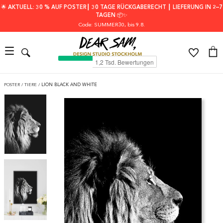
🌟 AKTUELL: 30 % AUF POSTER┃ 30 TAGE RÜCKGABERECHT ┃ LIEFERUNG IN 2–7
TAGEN 📦✨
Code: SUMMER30
, bis 9.8.
POSTER
/
TIERE
/
LION BLACK AND WHITE