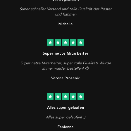
Super schneller Versand und tolle Qualität der Poster
und Rahmen
Michelle
star
star
star
star
star
Super nette Mitarbeiter
Super nette Mitarbeiter, super tolle Qualität! Würde
immer wieder bestellen! 😍
Verena Prosenik
star
star
star
star
star
Alles super gelaufen
Alles super gelaufen! :)
Fabienne