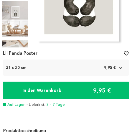
Item
1
Lil Panda Poster
favorite_border
of
5
21 x 30 cm
9,95 €
9,95 €
In den Warenkorb
Auf Lager
- Lieferfrist:
3 - 7 Tage
Produktbeschreibung