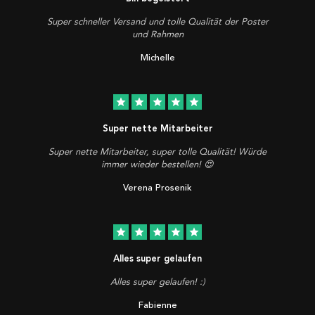
Super schneller Versand und tolle Qualität der Poster
und Rahmen
Michelle
star
star
star
star
star
Super nette Mitarbeiter
Super nette Mitarbeiter, super tolle Qualität! Würde
immer wieder bestellen! 😍
Verena Prosenik
star
star
star
star
star
Alles super gelaufen
Alles super gelaufen! :)
Fabienne