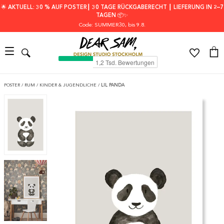
🌟 AKTUELL: 30 % AUF POSTER┃ 30 TAGE RÜCKGABERECHT ┃ LIEFERUNG IN 2–7
TAGEN 📦✨
Code: SUMMER30
, bis 9.8.
POSTER
/
RUM
/
KINDER & JUGENDLICHE
/
LIL PANDA