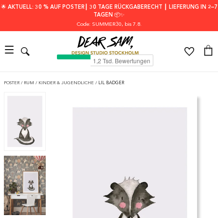
🌟 AKTUELL: 30 % AUF POSTER┃ 30 TAGE RÜCKGABERECHT ┃ LIEFERUNG IN 2–7
TAGEN 📦✨
Code: SUMMER30
, bis 7.8.
POSTER
/
RUM
/
KINDER & JUGENDLICHE
/
LIL BADGER