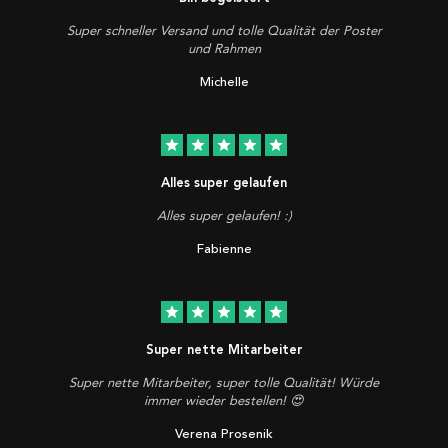
Super schneller Versand und tolle Qualität der Poster
und Rahmen
Michelle
star
star
star
star
star
Alles super gelaufen
Alles super gelaufen! :)
Fabienne
star
star
star
star
star
Super nette Mitarbeiter
Super nette Mitarbeiter, super tolle Qualität! Würde
immer wieder bestellen! 😍
Verena Prosenik