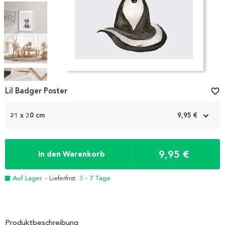
Item
1
Lil Badger Poster
favorite_border
of
5
21 x 30 cm
9,95 €
9,95 €
In den Warenkorb
Auf Lager
- Lieferfrist:
3 - 7 Tage
Produktbeschreibung