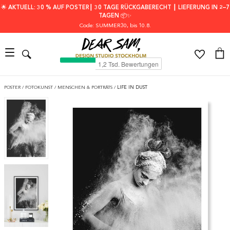
🌟 AKTUELL: 30 % AUF POSTER┃ 30 TAGE RÜCKGABERECHT ┃ LIEFERUNG IN 2–7
TAGEN 📦✨
Code: SUMMER30
, bis 10.8.
POSTER
/
FOTOKUNST
/
MENSCHEN & PORTRÄTS
/
LIFE IN DUST