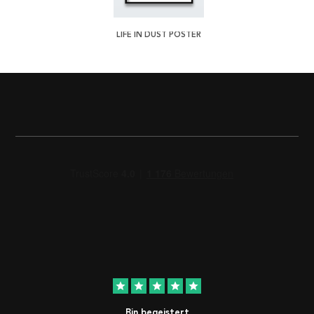
LIFE IN DUST POSTER
star
star
star
star
star
Bin begeistert