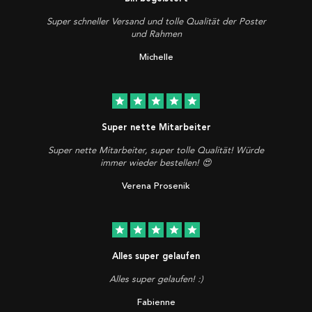
Super schneller Versand und tolle Qualität der Poster
und Rahmen
Michelle
star
star
star
star
star
Super nette Mitarbeiter
Super nette Mitarbeiter, super tolle Qualität! Würde
immer wieder bestellen! 😍
Verena Prosenik
star
star
star
star
star
Alles super gelaufen
Alles super gelaufen! :)
Fabienne