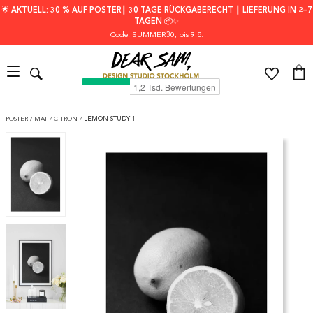
🌟 AKTUELL: 30 % AUF POSTER┃ 30 TAGE RÜCKGABERECHT ┃ LIEFERUNG IN 2–7
TAGEN 📦✨
Code: SUMMER30
, bis 9.8.
POSTER
/
MAT
/
CITRON
/
LEMON STUDY 1