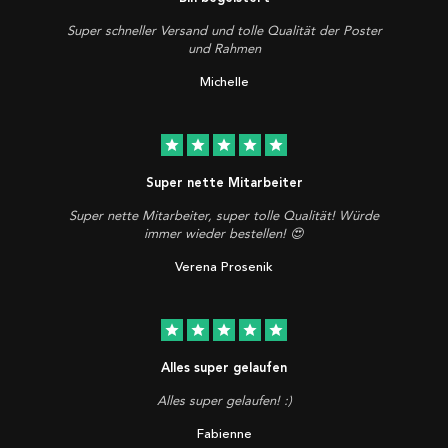
Super schneller Versand und tolle Qualität der Poster
und Rahmen
Michelle
star
star
star
star
star
Super nette Mitarbeiter
Super nette Mitarbeiter, super tolle Qualität! Würde
immer wieder bestellen! 😍
Verena Prosenik
star
star
star
star
star
Alles super gelaufen
Alles super gelaufen! :)
Fabienne