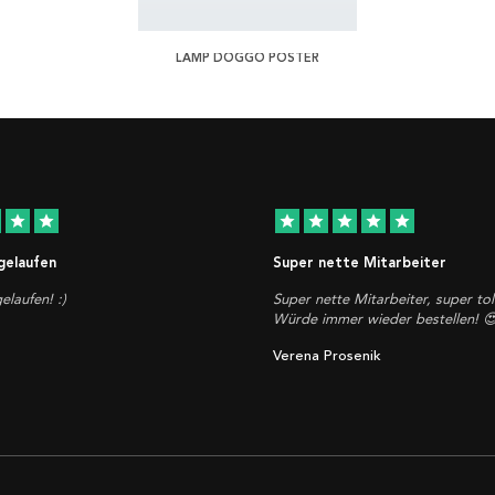
LAMP DOGGO POSTER
star
star
star
star
star
star
star
 gelaufen
Super nette Mitarbeiter
elaufen! :)
Super nette Mitarbeiter, super tol
Würde immer wieder bestellen! 
Verena Prosenik