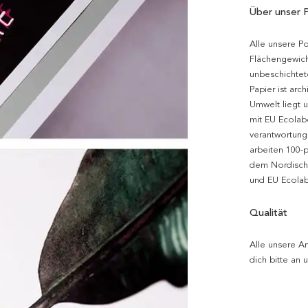
Über unser 
Alle unsere P
Flächengewich
unbeschichtet
Papier ist arc
Umwelt liegt 
mit EU Ecolabe
verantwortung
arbeiten 100-
dem Nordische
und EU Ecolabe
Qualität
Alle unsere Ar
dich bitte an