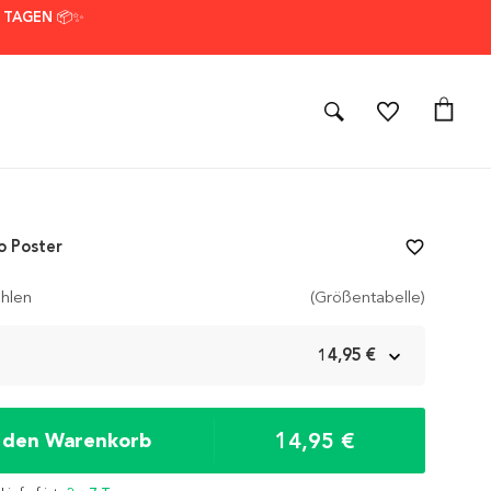
7 TAGEN 📦✨
 Poster
favorite_border
hlen
(Größentabelle)
m
14,95 €
14,95 €
n den Warenkorb