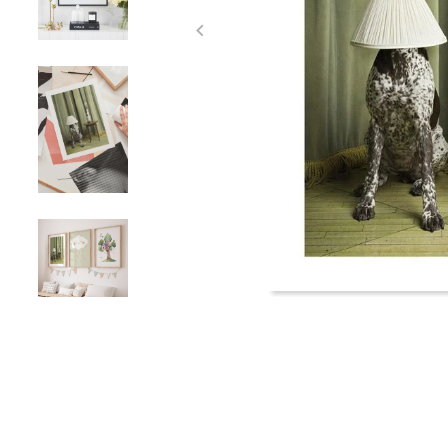
Item
1
of
4