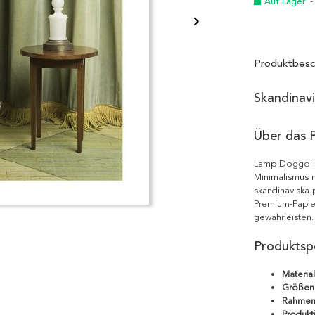
Auf Lager
-
Produktbesc
Skandinav
Über das 
Lamp Doggo is
Minimalismus m
skandinaviska 
Premium-Papie
gewährleisten.
Produktspe
Material
Größen
Rahmen
Produkt