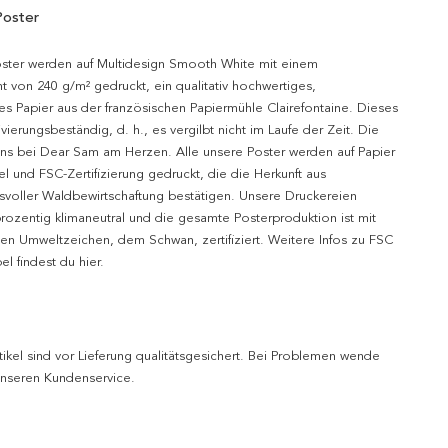
Poster
oster werden auf Multidesign Smooth White mit einem
t von 240 g/m² gedruckt, ein qualitativ hochwertiges,
es Papier aus der französischen Papiermühle Clairefontaine. Dieses
hivierungsbeständig, d. h., es vergilbt nicht im Laufe der Zeit. Die
uns bei Dear Sam am Herzen. Alle unsere Poster werden auf Papier
l und FSC-Zertifizierung gedruckt, die die Herkunft aus
svoller Waldbewirtschaftung bestätigen. Unsere Druckereien
prozentig klimaneutral und die gesamte Posterproduktion ist mit
n Umweltzeichen, dem Schwan, zertifiziert. Weitere Infos zu FSC
l findest du hier.
tikel sind vor Lieferung qualitätsgesichert. Bei Problemen wende
 unseren Kundenservice.