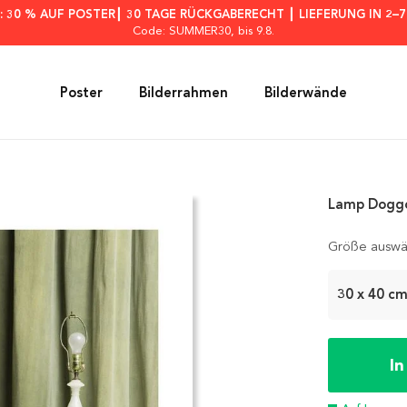
: 30 % AUF POSTER┃ 30 TAGE RÜCKGABERECHT ┃ LIEFERUNG IN 2–
Code: SUMMER30
, bis 9.8.
Poster
Bilderrahmen
Bilderwände
Lamp Doggo
Größe auswä
30 x 40 c
I