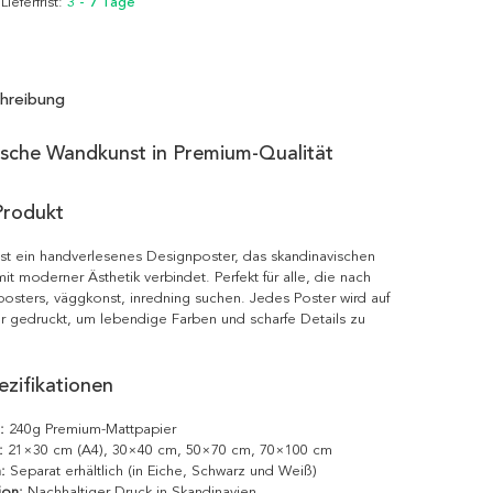
 Lieferfrist:
3 - 7 Tage
hreibung
ische Wandkunst in Premium-Qualität
Produkt
t ein handverlesenes Designposter, das skandinavischen
it moderner Ästhetik verbindet. Perfekt für alle, die nach
posters, väggkonst, inredning suchen. Jedes Poster wird auf
r gedruckt, um lebendige Farben und scharfe Details zu
zifikationen
:
240g Premium-Mattpapier
:
21×30 cm (A4), 30×40 cm, 50×70 cm, 70×100 cm
:
Separat erhältlich (in Eiche, Schwarz und Weiß)
ion:
Nachhaltiger Druck in Skandinavien