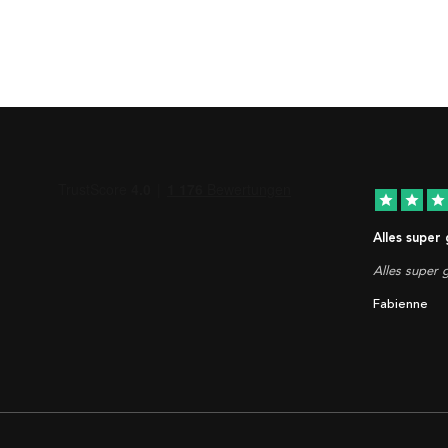
star
star
star
Alles super
Alles super g
Fabienne