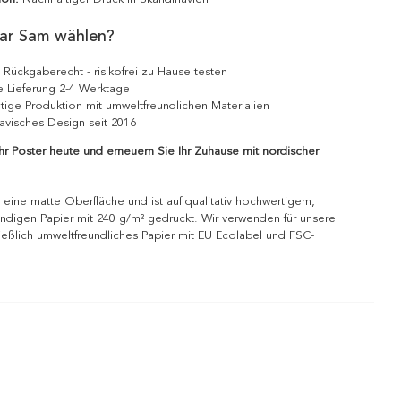
ar Sam wählen?
 Rückgaberecht - risikofrei zu Hause testen
e Lieferung 2-4 Werktage
tige Produktion mit umweltfreundlichen Materialien
avisches Design seit 2016
Ihr Poster heute und erneuern Sie Ihr Zuhause mit nordischer
 eine matte Oberfläche und ist auf qualitativ hochwertigem,
ndigen Papier mit 240 g/m² gedruckt. Wir verwenden für unsere
ießlich umweltfreundliches Papier mit EU Ecolabel und FSC-