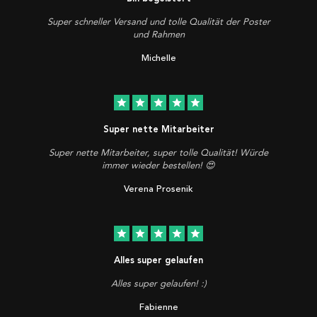
Super schneller Versand und tolle Qualität der Poster
und Rahmen
Michelle
star
star
star
star
star
Super nette Mitarbeiter
Super nette Mitarbeiter, super tolle Qualität! Würde
immer wieder bestellen! 😍
Verena Prosenik
star
star
star
star
star
Alles super gelaufen
Alles super gelaufen! :)
Fabienne