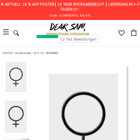
🌟 AKTUELL: 30 % AUF POSTER┃ 30 TAGE RÜCKGABERECHT ┃ LIEFERUNG IN 2–7
TAGEN 📦✨
Code: SUMMER30
, bis 8.8.
POSTER
/
STORLEKAR
/
50 X 70
/
KVINNO