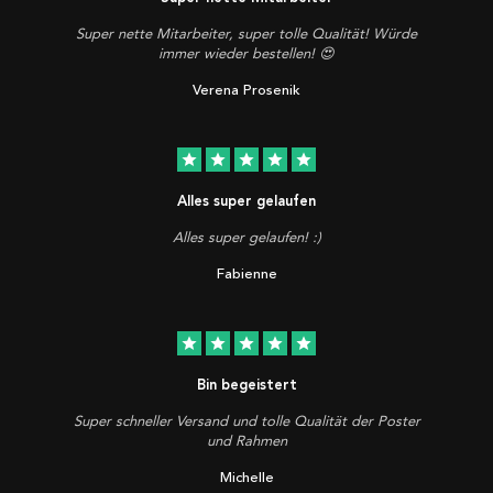
Super nette Mitarbeiter, super tolle Qualität! Würde
immer wieder bestellen! 😍
Verena Prosenik
star
star
star
star
star
Alles super gelaufen
Alles super gelaufen! :)
Fabienne
star
star
star
star
star
Bin begeistert
Super schneller Versand und tolle Qualität der Poster
und Rahmen
Michelle