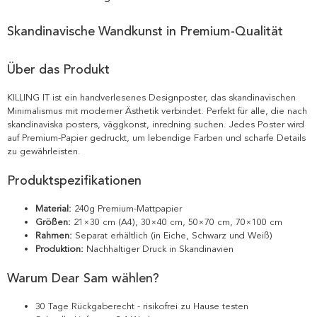
Skandinavische Wandkunst in Premium-Qualität
Über das Produkt
KILLING IT ist ein handverlesenes Designposter, das skandinavischen
Minimalismus mit moderner Ästhetik verbindet. Perfekt für alle, die nach
skandinaviska posters, väggkonst, inredning suchen. Jedes Poster wird
auf Premium-Papier gedruckt, um lebendige Farben und scharfe Details
zu gewährleisten.
Produktspezifikationen
Material:
240g Premium-Mattpapier
Größen:
21×30 cm (A4), 30×40 cm, 50×70 cm, 70×100 cm
Rahmen:
Separat erhältlich (in Eiche, Schwarz und Weiß)
Produktion:
Nachhaltiger Druck in Skandinavien
Warum Dear Sam wählen?
30 Tage Rückgaberecht - risikofrei zu Hause testen