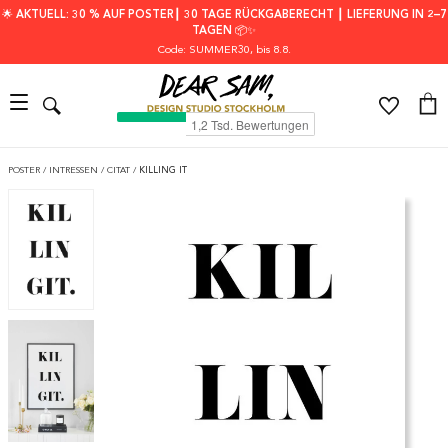
🌟 AKTUELL: 30 % AUF POSTER┃ 30 TAGE RÜCKGABERECHT ┃ LIEFERUNG IN 2–7
TAGEN 📦✨
Code: SUMMER30
, bis 8.8.
POSTER
/
INTRESSEN
/
CITAT
/
KILLING IT