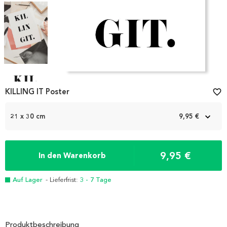
Item
1
KILLING IT Poster
favorite_border
of
4
21 x 30 cm
9,95 €
9,95 €
In den Warenkorb
Auf Lager
- Lieferfrist:
3 - 7 Tage
Produktbeschreibung