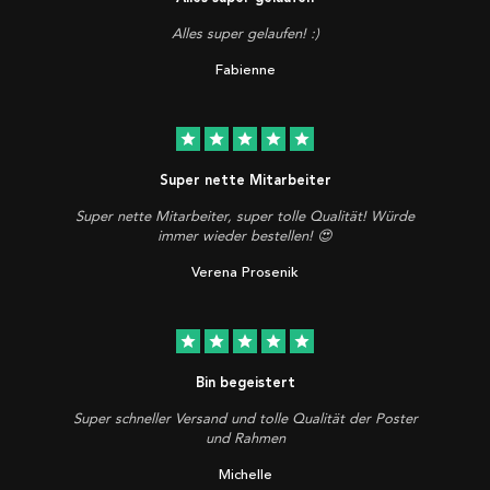
Alles super gelaufen! :)
Fabienne
star
star
star
star
star
Super nette Mitarbeiter
Super nette Mitarbeiter, super tolle Qualität! Würde
immer wieder bestellen! 😍
Verena Prosenik
star
star
star
star
star
Bin begeistert
Super schneller Versand und tolle Qualität der Poster
und Rahmen
Michelle