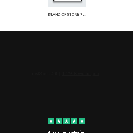
ISLAND OF STONE 2 POSTER
star
star
star
star
star
Alles super gelaufen