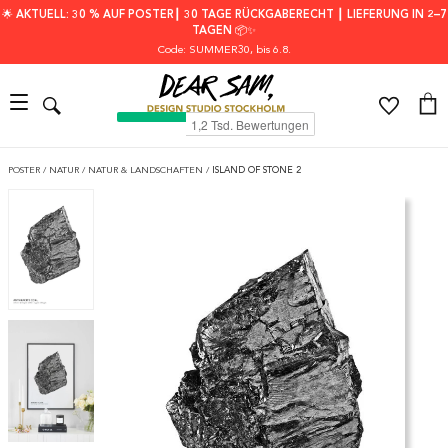
🌟 AKTUELL: 30 % AUF POSTER┃ 30 TAGE RÜCKGABERECHT ┃ LIEFERUNG IN 2–7
TAGEN 📦✨
Code: SUMMER30
, bis 6.8.
POSTER
/
NATUR
/
NATUR & LANDSCHAFTEN
/
ISLAND OF STONE 2