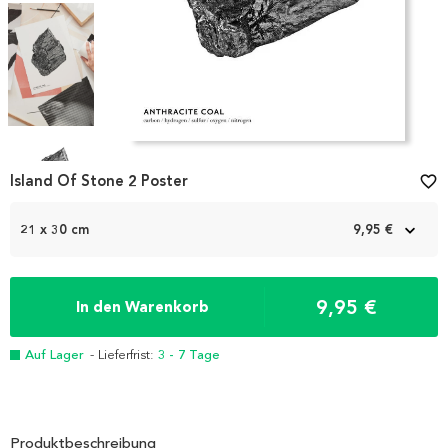
Item
1
Island Of Stone 2 Poster
favorite_border
of
4
21 x 30 cm
9,95 €
9,95 €
In den Warenkorb
Auf Lager
- Lieferfrist:
3 - 7 Tage
Produktbeschreibung