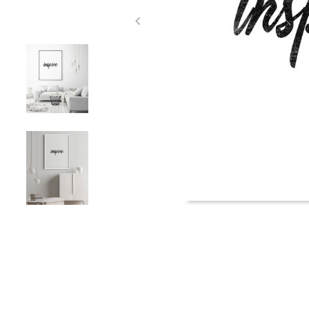
Item
1
of
5