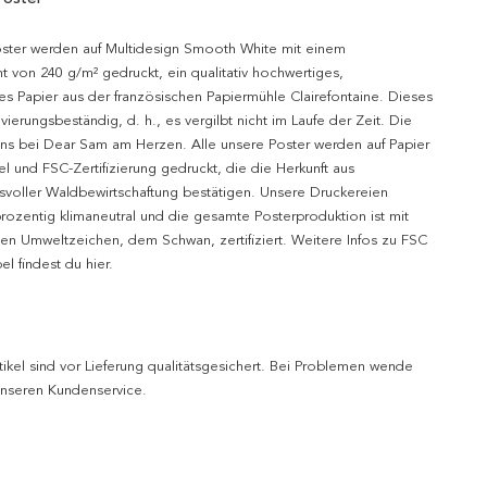
oster werden auf Multidesign Smooth White mit einem
t von 240 g/m² gedruckt, ein qualitativ hochwertiges,
es Papier aus der französischen Papiermühle Clairefontaine. Dieses
hivierungsbeständig, d. h., es vergilbt nicht im Laufe der Zeit. Die
uns bei Dear Sam am Herzen. Alle unsere Poster werden auf Papier
l und FSC-Zertifizierung gedruckt, die die Herkunft aus
svoller Waldbewirtschaftung bestätigen. Unsere Druckereien
prozentig klimaneutral und die gesamte Posterproduktion ist mit
n Umweltzeichen, dem Schwan, zertifiziert. Weitere Infos zu FSC
l findest du hier.
tikel sind vor Lieferung qualitätsgesichert. Bei Problemen wende
 unseren Kundenservice.