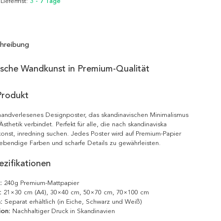
 Lieferfrist:
3 - 7 Tage
hreibung
ische Wandkunst in Premium-Qualität
Produkt
n handverlesenes Designposter, das skandinavischen Minimalismus
sthetik verbindet. Perfekt für alle, die nach skandinaviska
onst, inredning suchen. Jedes Poster wird auf Premium-Papier
ebendige Farben und scharfe Details zu gewährleisten.
zifikationen
:
240g Premium-Mattpapier
:
21×30 cm (A4), 30×40 cm, 50×70 cm, 70×100 cm
:
Separat erhältlich (in Eiche, Schwarz und Weiß)
ion:
Nachhaltiger Druck in Skandinavien