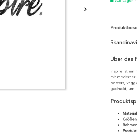
Auf Lager
-
Produktbesc
Skandinav
Über das 
Inspire ist ei
mit moderner Ä
posters, väggk
gedruckt, um l
Produktspe
Material
Größen
Rahmen
Produkt