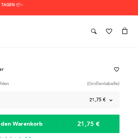
7 TAGEN 📦✨
er
favorite_border
hlen
(Größentabelle)
m
21,75 €
21,75 €
n den Warenkorb