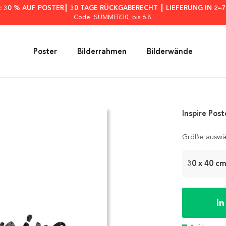
: 30 % AUF POSTER┃ 30 TAGE RÜCKGABERECHT ┃ LIEFERUNG IN 2–
Code: SUMMER30
, bis 6.8.
Poster
Bilderrahmen
Bilderwände
Inspire Post
Größe auswä
30 x 40 c
I