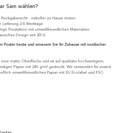
ar Sam wählen?
 Rückgaberecht - risikofrei zu Hause testen
e Lieferung 2-4 Werktage
tige Produktion mit umweltfreundlichen Materialien
avisches Design seit 2016
Ihr Poster heute und erneuern Sie Ihr Zuhause mit nordischer
 eine matte Oberfläche und ist auf qualitativ hochwertigem,
ndigen Papier mit 240 g/m² gedruckt. Wir verwenden für unsere
ießlich umweltfreundliches Papier mit EU Ecolabel und FSC-
Poster