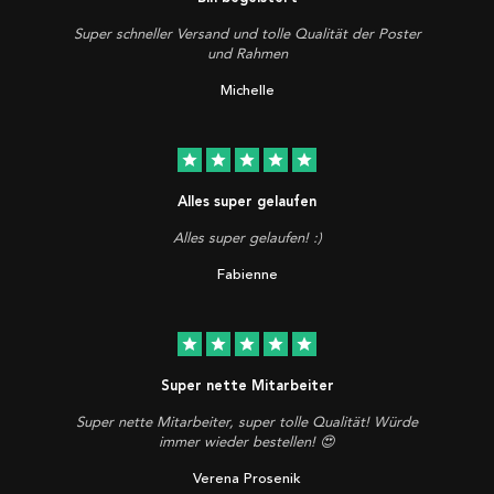
Super schneller Versand und tolle Qualität der Poster
und Rahmen
Michelle
star
star
star
star
star
Alles super gelaufen
Alles super gelaufen! :)
Fabienne
star
star
star
star
star
Super nette Mitarbeiter
Super nette Mitarbeiter, super tolle Qualität! Würde
immer wieder bestellen! 😍
Verena Prosenik