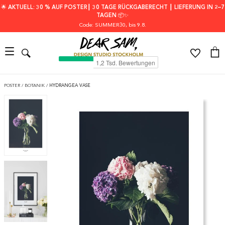
🌟 AKTUELL: 30 % AUF POSTER┃ 30 TAGE RÜCKGABERECHT ┃ LIEFERUNG IN 2–7
TAGEN 📦✨
Code: SUMMER30
, bis 9.8.
POSTER
/
BOTANIK
/
HYDRANGEA VASE