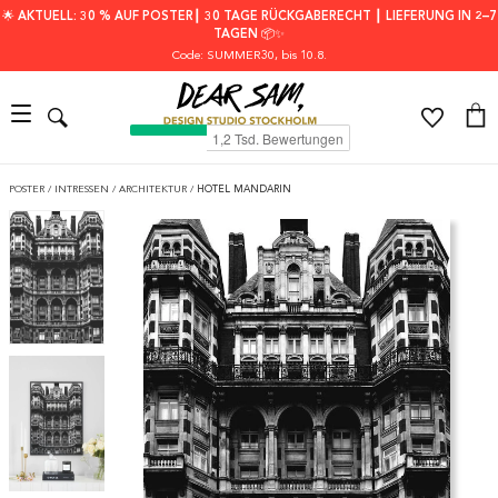
🌟 AKTUELL: 30 % AUF POSTER┃ 30 TAGE RÜCKGABERECHT ┃ LIEFERUNG IN 2–7
TAGEN 📦✨
Code: SUMMER30
, bis 10.8.
POSTER
/
INTRESSEN
/
ARCHITEKTUR
/
HOTEL MANDARIN