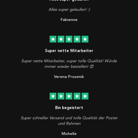
Alles super gelaufen! :)
Fabienne
star
star
star
star
star
Super nette Mitarbeiter
Super nette Mitarbeiter, super tolle Qualität! Würde
immer wieder bestellen! 😍
Verena Prosenik
star
star
star
star
star
Bin begeistert
Super schneller Versand und tolle Qualität der Poster
und Rahmen
Michelle