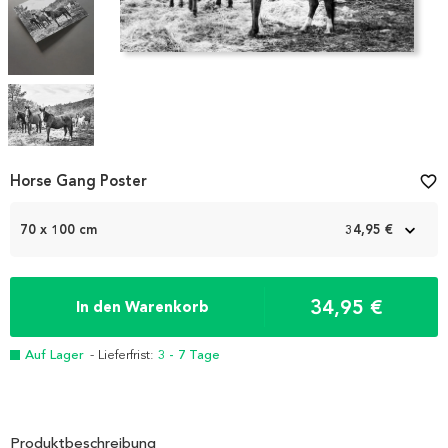
Item
Horse Gang Poster
favorite_border
1
of
70 x 100 cm
34,95 €
4
34,95 €
In den Warenkorb
Auf Lager
- Lieferfrist:
3 - 7 Tage
Produktbeschreibung