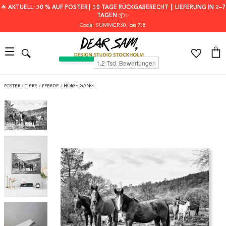
🌟 AKTUELL: 30 % AUF POSTER┃ 30 TAGE RÜCKGABERECHT ┃ LIEFERUNG IN 2–7
TAGEN 📦✨
Code: SUMMER30
, bis 7.8.
POSTER
/
TIERE
/
PFERDE
/
HORSE GANG