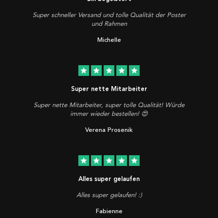
Super schneller Versand und tolle Qualität der Poster
und Rahmen
Michelle
star
star
star
star
star
Super nette Mitarbeiter
Super nette Mitarbeiter, super tolle Qualität! Würde
immer wieder bestellen! 😍
Verena Prosenik
star
star
star
star
star
Alles super gelaufen
Alles super gelaufen! :)
Fabienne