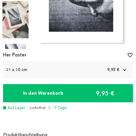
Item
1
Her Poster
favorite_border
of
4
21 x 30 cm
9,95 €
9,95 €
In den Warenkorb
Auf Lager
- Lieferfrist:
3 - 7 Tage
Produktbeschreibung