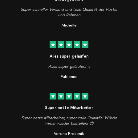
Super schneller Versand und tolle Qualität der Poster
und Rahmen
Michelle
star
star
star
star
star
Alles super gelaufen
Alles super gelaufen! :)
Fabienne
star
star
star
star
star
Super nette Mitarbeiter
Super nette Mitarbeiter, super tolle Qualität! Würde
immer wieder bestellen! 😍
Verena Prosenik