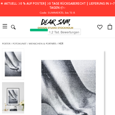
🌟 AKTUELL: 30 % AUF POSTER┃ 30 TAGE RÜCKGABERECHT ┃ LIEFERUNG IN 2–7
TAGEN 📦✨
Code: SUMMER30
, bis 10.8.
POSTER
/
FOTOKUNST
/
MENSCHEN & PORTRÄTS
/
HER