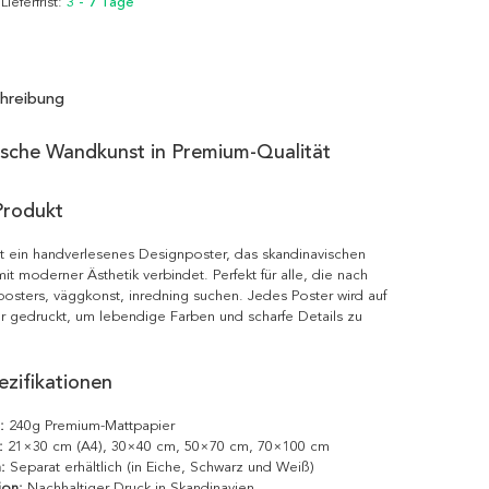
 Lieferfrist:
3 - 7 Tage
hreibung
ische Wandkunst in Premium-Qualität
Produkt
t ein handverlesenes Designposter, das skandinavischen
it moderner Ästhetik verbindet. Perfekt für alle, die nach
posters, väggkonst, inredning suchen. Jedes Poster wird auf
r gedruckt, um lebendige Farben und scharfe Details zu
zifikationen
:
240g Premium-Mattpapier
:
21×30 cm (A4), 30×40 cm, 50×70 cm, 70×100 cm
:
Separat erhältlich (in Eiche, Schwarz und Weiß)
ion:
Nachhaltiger Druck in Skandinavien