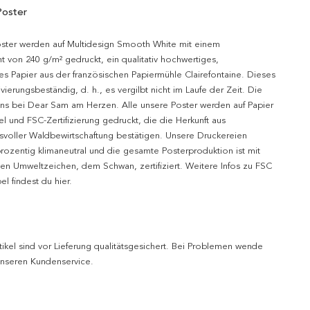
Poster
oster werden auf Multidesign Smooth White mit einem
t von 240 g/m² gedruckt, ein qualitativ hochwertiges,
es Papier aus der französischen Papiermühle Clairefontaine. Dieses
hivierungsbeständig, d. h., es vergilbt nicht im Laufe der Zeit. Die
uns bei Dear Sam am Herzen. Alle unsere Poster werden auf Papier
l und FSC-Zertifizierung gedruckt, die die Herkunft aus
svoller Waldbewirtschaftung bestätigen. Unsere Druckereien
prozentig klimaneutral und die gesamte Posterproduktion ist mit
n Umweltzeichen, dem Schwan, zertifiziert. Weitere Infos zu FSC
l findest du hier.
tikel sind vor Lieferung qualitätsgesichert. Bei Problemen wende
 unseren Kundenservice.