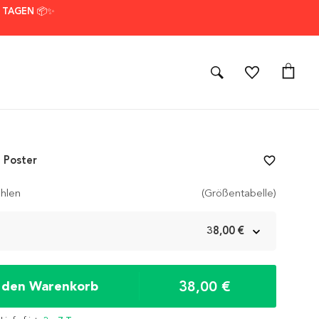
7 TAGEN 📦✨
 Poster
favorite_border
hlen
(Größentabelle)
m
38,00 €
38,00 €
n den Warenkorb