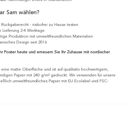
ar Sam wählen?
 Rückgaberecht - risikofrei zu Hause testen
e Lieferung 2-4 Werktage
tige Produktion mit umweltfreundlichen Materialien
avisches Design seit 2016
Ihr Poster heute und erneuern Sie Ihr Zuhause mit nordischer
 eine matte Oberfläche und ist auf qualitativ hochwertigem,
ndigen Papier mit 240 g/m² gedruckt. Wir verwenden für unsere
ießlich umweltfreundliches Papier mit EU Ecolabel und FSC-