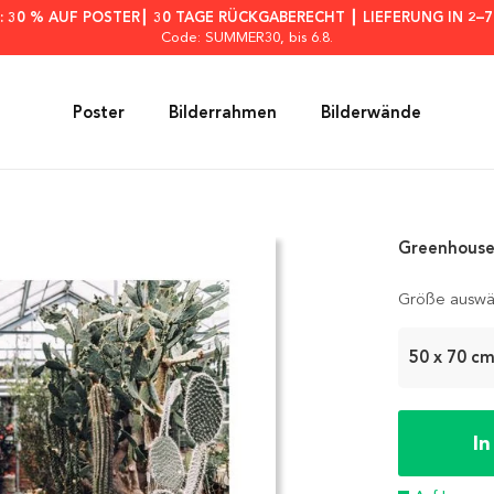
: 30 % AUF POSTER┃ 30 TAGE RÜCKGABERECHT ┃ LIEFERUNG IN 2–
Code: SUMMER30
, bis 6.8.
Poster
Bilderrahmen
Bilderwände
Greenhouse
Größe auswä
50 x 70 c
I