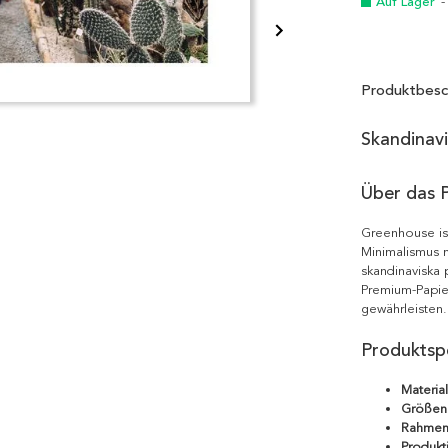
Auf Lager
-
Produktbesc
Skandinav
Über das 
Greenhouse is
Minimalismus m
skandinaviska 
Premium-Papie
gewährleisten.
Produktspe
Material
Größen
Rahmen
Produkt