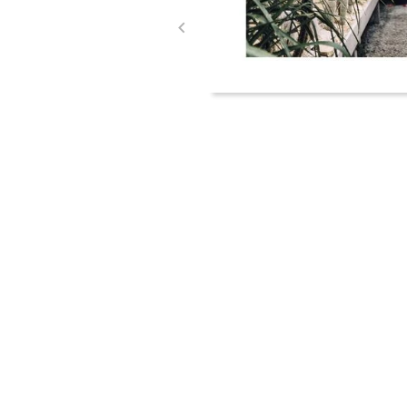
Item
1
of
2