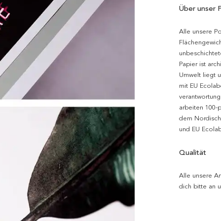
Über unser 
Alle unsere P
Flächengewich
unbeschichtet
Papier ist arc
Umwelt liegt 
mit EU Ecolabe
verantwortung
arbeiten 100-
dem Nordische
und EU Ecolabe
Qualität
Alle unsere Ar
dich bitte an