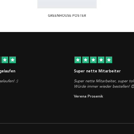
GREENHOUSE POSTER
star
star
star
star
star
star
star
 gelaufen
Super nette Mitarbeiter
elaufen! :)
Super nette Mitarbeiter, super tol
Würde immer wieder bestellen! 
Verena Prosenik