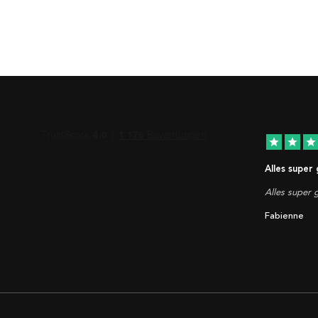
star
star
star
Alles super
Alles super g
Fabienne