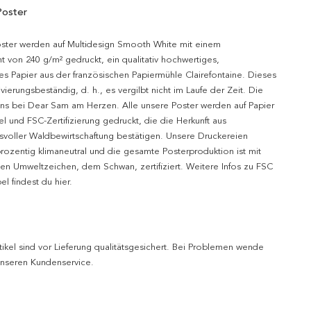
Poster
oster werden auf Multidesign Smooth White mit einem
t von 240 g/m² gedruckt, ein qualitativ hochwertiges,
es Papier aus der französischen Papiermühle Clairefontaine. Dieses
hivierungsbeständig, d. h., es vergilbt nicht im Laufe der Zeit. Die
uns bei Dear Sam am Herzen. Alle unsere Poster werden auf Papier
l und FSC-Zertifizierung gedruckt, die die Herkunft aus
svoller Waldbewirtschaftung bestätigen. Unsere Druckereien
prozentig klimaneutral und die gesamte Posterproduktion ist mit
n Umweltzeichen, dem Schwan, zertifiziert. Weitere Infos zu FSC
l findest du hier.
tikel sind vor Lieferung qualitätsgesichert. Bei Problemen wende
 unseren Kundenservice.