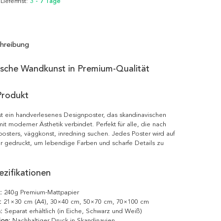
 Lieferfrist:
3 - 7 Tage
hreibung
ische Wandkunst in Premium-Qualität
Produkt
st ein handverlesenes Designposter, das skandinavischen
it moderner Ästhetik verbindet. Perfekt für alle, die nach
posters, väggkonst, inredning suchen. Jedes Poster wird auf
r gedruckt, um lebendige Farben und scharfe Details zu
zifikationen
:
240g Premium-Mattpapier
:
21×30 cm (A4), 30×40 cm, 50×70 cm, 70×100 cm
:
Separat erhältlich (in Eiche, Schwarz und Weiß)
ion:
Nachhaltiger Druck in Skandinavien