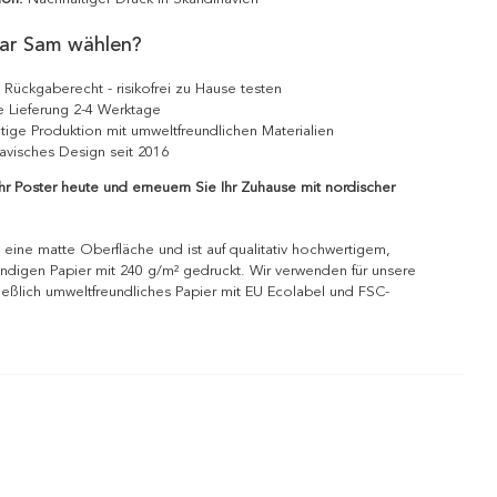
ar Sam wählen?
 Rückgaberecht - risikofrei zu Hause testen
e Lieferung 2-4 Werktage
tige Produktion mit umweltfreundlichen Materialien
avisches Design seit 2016
Ihr Poster heute und erneuern Sie Ihr Zuhause mit nordischer
 eine matte Oberfläche und ist auf qualitativ hochwertigem,
ndigen Papier mit 240 g/m² gedruckt. Wir verwenden für unsere
ießlich umweltfreundliches Papier mit EU Ecolabel und FSC-