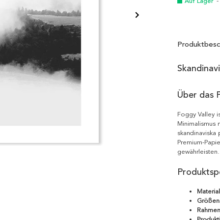
Auf Lager
-
Produktbesc
Skandinav
Über das 
Foggy Valley i
Minimalismus m
skandinaviska 
Premium-Papie
gewährleisten.
Produktspe
Material
Größen
Rahmen
Produkt