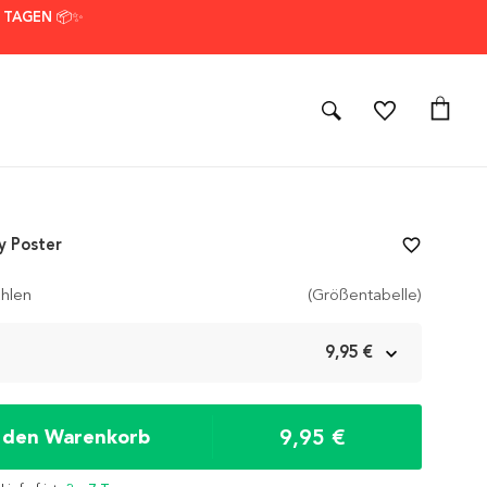
7 TAGEN 📦✨
y Poster
favorite_border
hlen
(Größentabelle)
m
9,95 €
9,95 €
n den Warenkorb