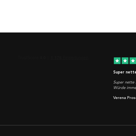
star
star
star
Super nett
Super nette 
Würde immer
Verena Pros