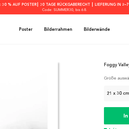
: 30 % AUF POSTER┃ 30 TAGE RÜCKGABERECHT ┃ LIEFERUNG IN 2–
Code: SUMMER30
, bis 6.8.
Poster
Bilderrahmen
Bilderwände
Foggy Valle
Größe auswä
21 x 30 c
I