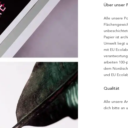
Über unser 
Alle unsere P
Flächengewich
unbeschichtet
Papier ist arc
Umwelt liegt 
mit EU Ecolabe
verantwortung
arbeiten 100-
dem Nordische
und EU Ecolabe
Qualität
Alle unsere Ar
dich bitte an