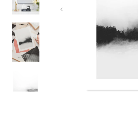
Item
1
of
4