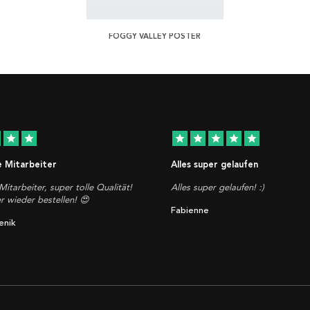
FOGGY VALLEY POSTER
star
star
star
star
star
star
star
e Mitarbeiter
Alles super gelaufen
Mitarbeiter, super tolle Qualität!
Alles super gelaufen! :)
 wieder bestellen! 😍
Fabienne
enik