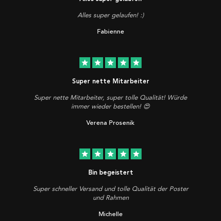
Alles super gelaufen! :)
Fabienne
star
star
star
star
star
Super nette Mitarbeiter
Super nette Mitarbeiter, super tolle Qualität! Würde
immer wieder bestellen! 😍
Verena Prosenik
star
star
star
star
star
Bin begeistert
Super schneller Versand und tolle Qualität der Poster
und Rahmen
Michelle