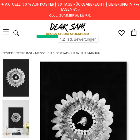
🌟 AKTUELL: 30 % AUF POSTER┃ 30 TAGE RÜCKGABERECHT ┃ LIEFERUNG IN 2–7
TAGEN 📦✨
Code: SUMMER30
, bis 9.8.
POSTER
/
FOTOKUNST
/
MENSCHEN & PORTRÄTS
/
FLOWER FORMATION