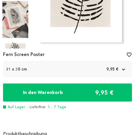
Item
1
Fern Screen Poster
favorite_border
of
4
21 x 30 cm
9,95 €
9,95 €
In den Warenkorb
Auf Lager
- Lieferfrist:
3 - 7 Tage
Produktbeschreibung