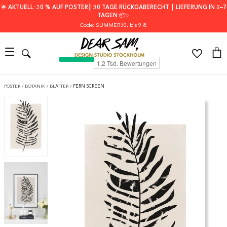
🌟 AKTUELL: 30 % AUF POSTER┃ 30 TAGE RÜCKGABERECHT ┃ LIEFERUNG IN 2–7
TAGEN 📦✨
Code: SUMMER30
, bis 9.8.
POSTER
/
BOTANIK
/
BLÄTTER
/
FERN SCREEN