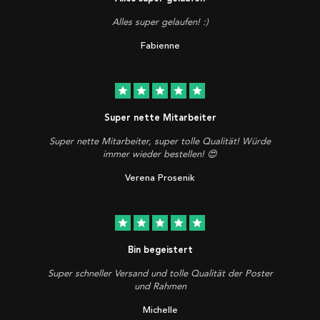
Alles super gelaufen! :)
Fabienne
star
star
star
star
star
Super nette Mitarbeiter
Super nette Mitarbeiter, super tolle Qualität! Würde
immer wieder bestellen! 😍
Verena Prosenik
star
star
star
star
star
Bin begeistert
Super schneller Versand und tolle Qualität der Poster
und Rahmen
Michelle