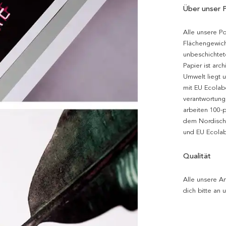
Über unser 
Alle unsere P
Flächengewich
unbeschichtet
Papier ist arc
Umwelt liegt 
mit EU Ecolabe
verantwortung
arbeiten 100-
dem Nordische
und EU Ecolabe
Qualität
Alle unsere Ar
dich bitte an