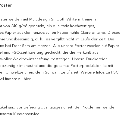
Poster
oster werden auf Multidesign Smooth White mit einem
t von 240 g/m² gedruckt, ein qualitativ hochwertiges,
es Papier aus der französischen Papiermühle Clairefontaine. Dieses
hivierungsbeständig, d. h., es vergilbt nicht im Laufe der Zeit. Die
uns bei Dear Sam am Herzen. Alle unsere Poster werden auf Papier
l und FSC-Zertifizierung gedruckt, die die Herkunft aus
svoller Waldbewirtschaftung bestätigen. Unsere Druckereien
prozentig klimaneutral und die gesamte Posterproduktion ist mit
n Umweltzeichen, dem Schwan, zertifiziert. Weitere Infos zu FSC
l findest du hier.
tikel sind vor Lieferung qualitätsgesichert. Bei Problemen wende
 unseren Kundenservice.