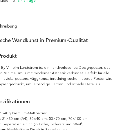
 Lieferfrist:
3 - 7 Tage
hreibung
ische Wandkunst in Premium-Qualität
Produkt
By Vilhelm Lundstrom ist ein handverlesenes Designposter, das
n Minimalismus mit moderner Ästhetik verbindet. Perfekt für alle,
inaviska posters, väggkonst, inredning suchen. Jedes Poster wird
pier gedruckt, um lebendige Farben und scharfe Details zu
zifikationen
:
240g Premium-Mattpapier
:
21×30 cm (A4), 30×40 cm, 50×70 cm, 70×100 cm
:
Separat erhältlich (in Eiche, Schwarz und Weiß)
ion:
Nachhaltiger Druck in Skandinavien