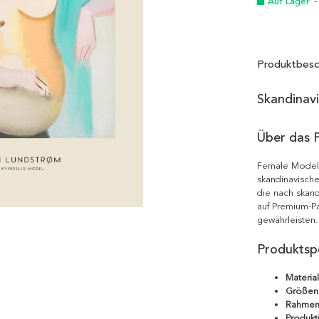
Auf Lager
-
Produktbesc
Skandinav
Über das 
Female Model 
skandinavische
die nach skand
auf Premium-Pa
gewährleisten.
Produktspe
Material
Größen
Rahmen
Produkt