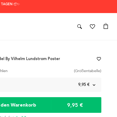
7 TAGEN 📦✨
el By Vilhelm Lundstrom Poster
favorite_border
hlen
(Größentabelle)
m
9,95 €
9,95 €
n den Warenkorb