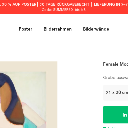
: 30 % AUF POSTER┃ 30 TAGE RÜCKGABERECHT ┃ LIEFERUNG IN 2–
Code: SUMMER30
, bis 6.8.
Poster
Bilderrahmen
Bilderwände
Female Mod
Größe auswä
21 x 30 c
I