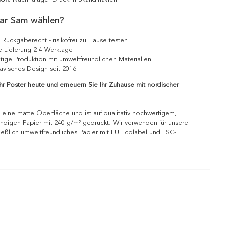
ar Sam wählen?
 Rückgaberecht - risikofrei zu Hause testen
e Lieferung 2-4 Werktage
tige Produktion mit umweltfreundlichen Materialien
avisches Design seit 2016
Ihr Poster heute und erneuern Sie Ihr Zuhause mit nordischer
 eine matte Oberfläche und ist auf qualitativ hochwertigem,
ndigen Papier mit 240 g/m² gedruckt. Wir verwenden für unsere
ießlich umweltfreundliches Papier mit EU Ecolabel und FSC-