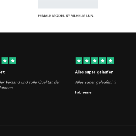
FEMALE MODEL BY VILHELM LUNDSTROM POSTER
star
star
star
star
star
star
star
ert
Alles super gelaufen
ler Versand und tolle Qualität der
Alles super gelaufen! :)
 Rahmen
Fabienne