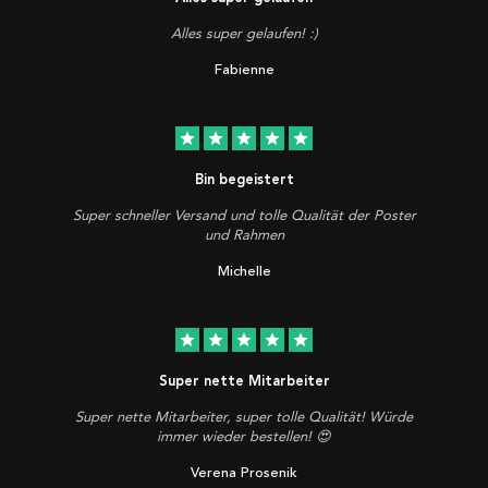
Alles super gelaufen! :)
Fabienne
star
star
star
star
star
Bin begeistert
Super schneller Versand und tolle Qualität der Poster
und Rahmen
Michelle
star
star
star
star
star
Super nette Mitarbeiter
Super nette Mitarbeiter, super tolle Qualität! Würde
immer wieder bestellen! 😍
Verena Prosenik