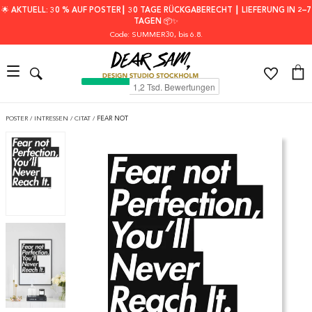
🌟 AKTUELL: 30 % AUF POSTER┃ 30 TAGE RÜCKGABERECHT ┃ LIEFERUNG IN 2–7
TAGEN 📦✨
Code: SUMMER30
, bis 6.8.
POSTER
/
INTRESSEN
/
CITAT
/
FEAR NOT