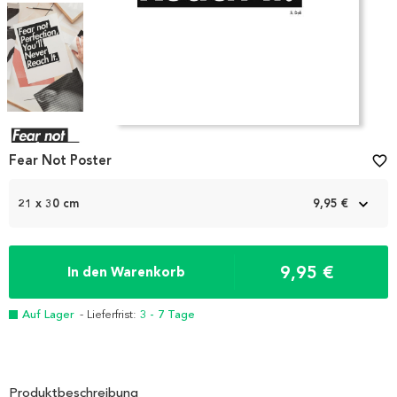
Item
1
Fear Not Poster
favorite_border
of
4
21 x 30 cm
9,95 €
9,95 €
In den Warenkorb
Auf Lager
- Lieferfrist:
3 - 7 Tage
Produktbeschreibung