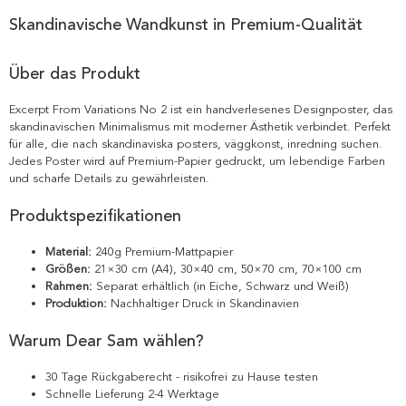
Skandinavische Wandkunst in Premium-Qualität
Über das Produkt
Excerpt From Variations No 2 ist ein handverlesenes Designposter, das
skandinavischen Minimalismus mit moderner Ästhetik verbindet. Perfekt
für alle, die nach skandinaviska posters, väggkonst, inredning suchen.
Jedes Poster wird auf Premium-Papier gedruckt, um lebendige Farben
und scharfe Details zu gewährleisten.
Produktspezifikationen
Material:
240g Premium-Mattpapier
Größen:
21×30 cm (A4), 30×40 cm, 50×70 cm, 70×100 cm
Rahmen:
Separat erhältlich (in Eiche, Schwarz und Weiß)
Produktion:
Nachhaltiger Druck in Skandinavien
Warum Dear Sam wählen?
30 Tage Rückgaberecht - risikofrei zu Hause testen
Schnelle Lieferung 2-4 Werktage