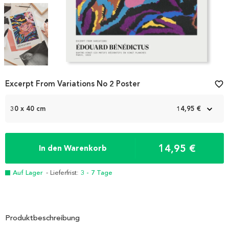
Item
Excerpt From Variations No 2 Poster
favorite_border
1
of
3
30 x 40 cm
14,95 €
14,95 €
In den Warenkorb
Auf Lager
- Lieferfrist:
3 - 7 Tage
Produktbeschreibung