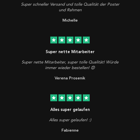
Super schneller Versand und tolle Qualität der Poster
und Rahmen
Michelle
star
star
star
star
star
Super nette Mitarbeiter
Super nette Mitarbeiter, super tolle Qualität! Würde
immer wieder bestellen! 😍
Verena Prosenik
star
star
star
star
star
Alles super gelaufen
Alles super gelaufen! :)
Fabienne