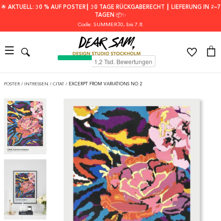
🌟 AKTUELL: 30 % AUF POSTER┃ 30 TAGE RÜCKGABERECHT ┃ LIEFERUNG IN 2–7
TAGEN 📦✨
Code: SUMMER30
, bis 7.8.
POSTER
/
INTRESSEN
/
CITAT
/
EXCERPT FROM VARIATIONS NO 2