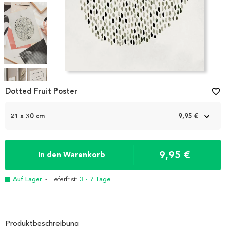
Item
1
Dotted Fruit Poster
favorite_border
of
4
21 x 30 cm
9,95 €
9,95 €
In den Warenkorb
Auf Lager
- Lieferfrist:
3 - 7 Tage
Produktbeschreibung