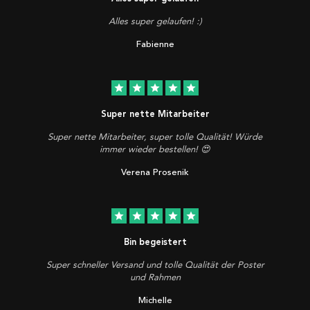
Alles super gelaufen! :)
Fabienne
star
star
star
star
star
Super nette Mitarbeiter
Super nette Mitarbeiter, super tolle Qualität! Würde
immer wieder bestellen! 😍
Verena Prosenik
star
star
star
star
star
Bin begeistert
Super schneller Versand und tolle Qualität der Poster
und Rahmen
Michelle