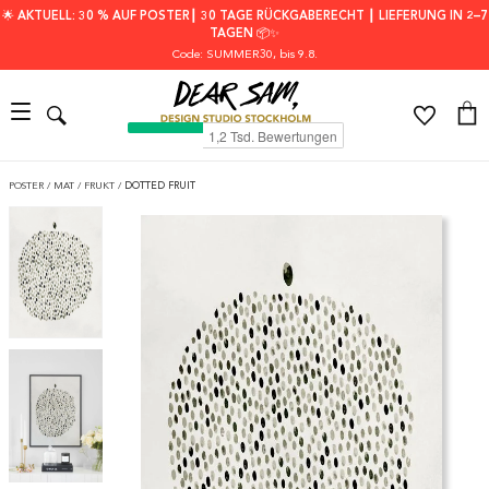
🌟 AKTUELL: 30 % AUF POSTER┃ 30 TAGE RÜCKGABERECHT ┃ LIEFERUNG IN 2–7
TAGEN 📦✨
Code: SUMMER30
, bis 9.8.
POSTER
/
MAT
/
FRUKT
/
DOTTED FRUIT