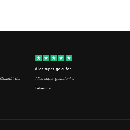
star
star
star
star
star
Alles super gelaufen
Qualität der
Alles super gelaufen! :)
Fabienne