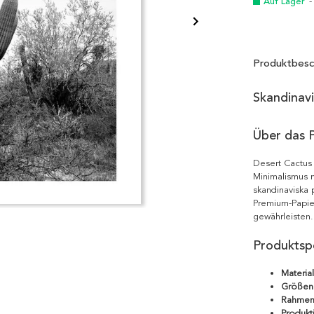
Auf Lager
-
Produktbesc
Skandinav
Über das 
Desert Cactus 
Minimalismus m
skandinaviska 
Premium-Papie
gewährleisten.
Produktspe
Material
Größen
Rahmen
Produkt