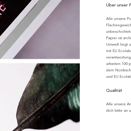
Über unser 
Alle unsere P
Flächengewich
unbeschichtet
Papier ist arc
Umwelt liegt 
mit EU Ecolabe
verantwortung
arbeiten 100-
dem Nordische
und EU Ecolabe
Qualität
Alle unsere Ar
dich bitte an