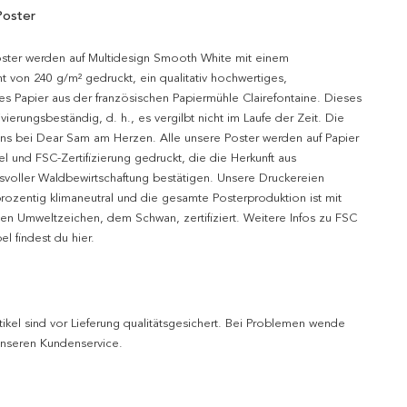
Poster
oster werden auf Multidesign Smooth White mit einem
t von 240 g/m² gedruckt, ein qualitativ hochwertiges,
es Papier aus der französischen Papiermühle Clairefontaine. Dieses
hivierungsbeständig, d. h., es vergilbt nicht im Laufe der Zeit. Die
uns bei Dear Sam am Herzen. Alle unsere Poster werden auf Papier
l und FSC-Zertifizierung gedruckt, die die Herkunft aus
svoller Waldbewirtschaftung bestätigen. Unsere Druckereien
prozentig klimaneutral und die gesamte Posterproduktion ist mit
n Umweltzeichen, dem Schwan, zertifiziert. Weitere Infos zu FSC
l findest du hier.
tikel sind vor Lieferung qualitätsgesichert. Bei Problemen wende
 unseren Kundenservice.