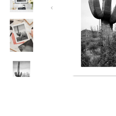
Item
1
of
4