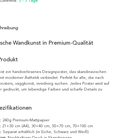
 Lieferfrist:
3 - 7 Tage
hreibung
ische Wandkunst in Premium-Qualität
Produkt
ist ein handverlesenes Designposter, das skandinavischen
it moderner Ästhetik verbindet. Perfekt für alle, die nach
posters, väggkonst, inredning suchen. Jedes Poster wird auf
r gedruckt, um lebendige Farben und scharfe Details zu
zifikationen
:
240g Premium-Mattpapier
:
21×30 cm (A4), 30×40 cm, 50×70 cm, 70×100 cm
:
Separat erhältlich (in Eiche, Schwarz und Weiß)
ion:
Nachhaltiger Druck in Skandinavien