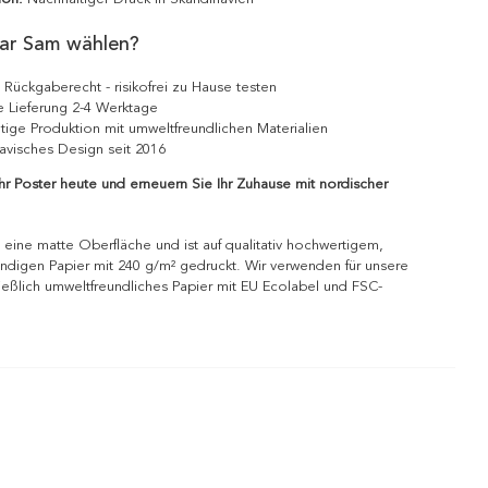
ar Sam wählen?
 Rückgaberecht - risikofrei zu Hause testen
e Lieferung 2-4 Werktage
tige Produktion mit umweltfreundlichen Materialien
avisches Design seit 2016
Ihr Poster heute und erneuern Sie Ihr Zuhause mit nordischer
 eine matte Oberfläche und ist auf qualitativ hochwertigem,
ndigen Papier mit 240 g/m² gedruckt. Wir verwenden für unsere
ießlich umweltfreundliches Papier mit EU Ecolabel und FSC-