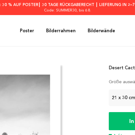
: 30 % AUF POSTER┃ 30 TAGE RÜCKGABERECHT ┃ LIEFERUNG IN 2–
Code: SUMMER30
, bis 6.8.
Poster
Bilderrahmen
Bilderwände
Desert Cact
Größe auswä
21 x 30 c
I