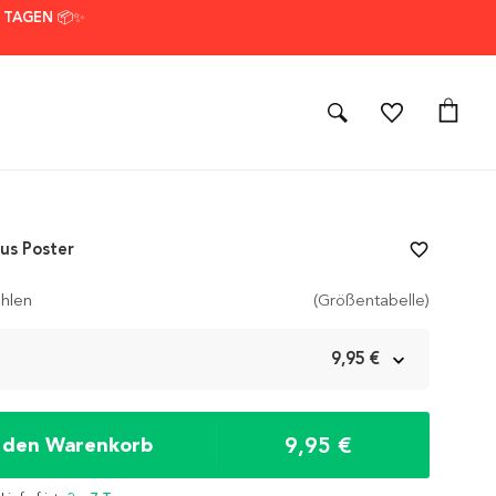
7 TAGEN 📦✨
us Poster
favorite_border
hlen
(Größentabelle)
m
9,95 €
9,95 €
n den Warenkorb