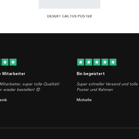
DESERT CACTUS POSTER
star
star
star
star
star
star
star
e Mitarbeiter
Bin begeistert
Mitarbeiter, super tolle Qualität!
Super schneller Versand und tolle 
 wieder bestellen! 😍
Poster und Rahmen
enik
Michelle