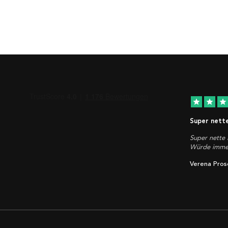
star
star
star
Super nett
Super nette 
Würde immer
Verena Pros