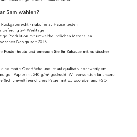
ar Sam wählen?
 Rückgaberecht - risikofrei zu Hause testen
e Lieferung 2-4 Werktage
tige Produktion mit umweltfreundlichen Materialien
avisches Design seit 2016
Ihr Poster heute und erneuern Sie Ihr Zuhause mit nordischer
 eine matte Oberfläche und ist auf qualitativ hochwertigem,
ndigen Papier mit 240 g/m² gedruckt. Wir verwenden für unsere
ießlich umweltfreundliches Papier mit EU Ecolabel und FSC-