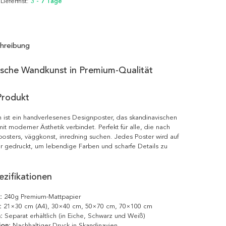
 Lieferfrist:
3 - 7 Tage
hreibung
ische Wandkunst in Premium-Qualität
Produkt
 ist ein handverlesenes Designposter, das skandinavischen
it moderner Ästhetik verbindet. Perfekt für alle, die nach
posters, väggkonst, inredning suchen. Jedes Poster wird auf
r gedruckt, um lebendige Farben und scharfe Details zu
zifikationen
:
240g Premium-Mattpapier
:
21×30 cm (A4), 30×40 cm, 50×70 cm, 70×100 cm
:
Separat erhältlich (in Eiche, Schwarz und Weiß)
ion:
Nachhaltiger Druck in Skandinavien