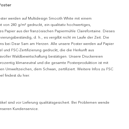
Poster
oster werden auf Multidesign Smooth White mit einem
t von 240 g/m² gedruckt, ein qualitativ hochwertiges,
es Papier aus der französischen Papiermühle Clairefontaine. Dieses
hivierungsbeständig, d. h., es vergilbt nicht im Laufe der Zeit. Die
uns bei Dear Sam am Herzen. Alle unsere Poster werden auf Papier
l und FSC-Zertifizierung gedruckt, die die Herkunft aus
svoller Waldbewirtschaftung bestätigen. Unsere Druckereien
prozentig klimaneutral und die gesamte Posterproduktion ist mit
n Umweltzeichen, dem Schwan, zertifiziert. Weitere Infos zu FSC
l findest du hier.
tikel sind vor Lieferung qualitätsgesichert. Bei Problemen wende
 unseren Kundenservice.