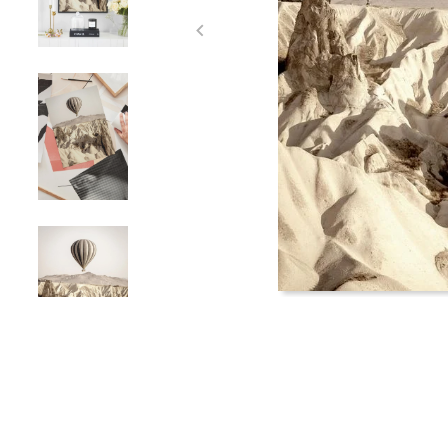
Item
1
of
4