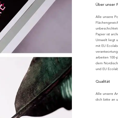
Über unser 
Alle unsere P
Flächengewich
unbeschichtet
Papier ist arc
Umwelt liegt 
mit EU Ecolabe
verantwortung
arbeiten 100-
dem Nordische
und EU Ecolabe
Qualität
Alle unsere Ar
dich bitte an