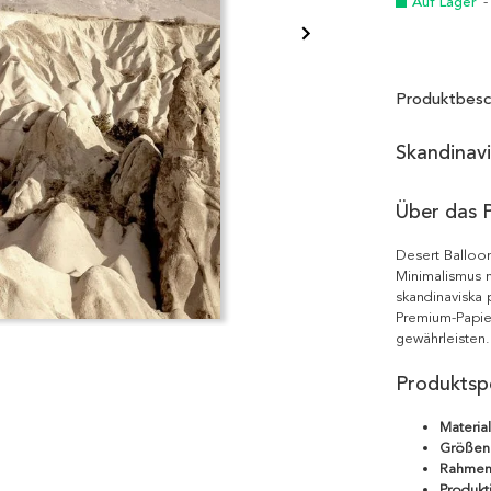
Auf Lager
-
Produktbesc
Skandinav
Über das 
Desert Balloon
Minimalismus m
skandinaviska 
Premium-Papie
gewährleisten.
Produktspe
Material
Größen
Rahmen
Produkt