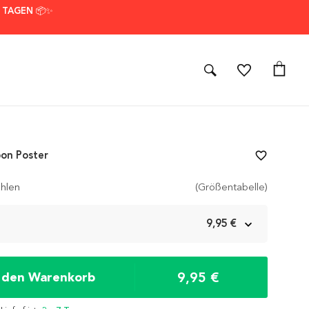
7 TAGEN 📦✨
oon Poster
favorite_border
hlen
(Größentabelle)
m
9,95 €
9,95 €
n den Warenkorb