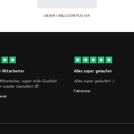
DESERT BALLOON POSTER
star
star
star
star
star
star
star
e Mitarbeiter
Alles super gelaufen
Mitarbeiter, super tolle Qualität!
Alles super gelaufen! :)
 wieder bestellen! 😍
Fabienne
enik