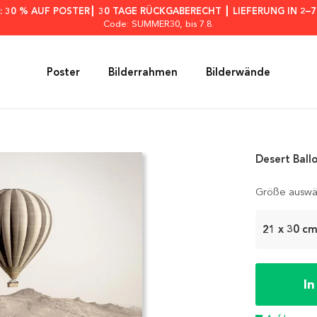
: 30 % AUF POSTER┃ 30 TAGE RÜCKGABERECHT ┃ LIEFERUNG IN 2–
Code: SUMMER30
, bis 7.8.
Poster
Bilderrahmen
Bilderwände
Desert Ball
Größe auswä
21 x 30 c
I