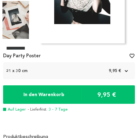
Item
1
Day Party Poster
favorite_border
of
4
21 x 30 cm
9,95 €
9,95 €
In den Warenkorb
Auf Lager
- Lieferfrist:
3 - 7 Tage
Produktbeschreibung