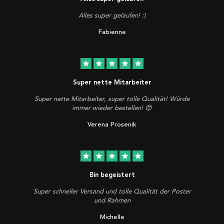
Alles super gelaufen! :)
Fabienne
star
star
star
star
star
Super nette Mitarbeiter
Super nette Mitarbeiter, super tolle Qualität! Würde
immer wieder bestellen! 😍
Verena Prosenik
star
star
star
star
star
Bin begeistert
Super schneller Versand und tolle Qualität der Poster
und Rahmen
Michelle