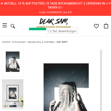
🌟 AKTUELL: 30 % AUF POSTER┃ 30 TAGE RÜCKGABERECHT ┃ LIEFERUNG IN 2–7
TAGEN 📦✨
Code: SUMMER30
, bis 8.8.
POSTER
/
FOTOKUNST
/
MENSCHEN & PORTRÄTS
/
DAY PARTY