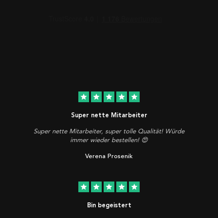
star
star
star
star
star
Super nette Mitarbeiter
Super nette Mitarbeiter, super tolle Qualität! Würde
immer wieder bestellen! 😍
Verena Prosenik
star
star
star
star
star
Bin begeistert