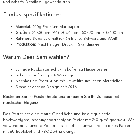
und scharfe Details zu gewährleisten.
Produktspezifikationen
Material:
240g Premium-Mattpapier
Größen:
21×30 cm (A4), 30×40 cm, 50×70 cm, 70×100 cm
Rahmen:
Separat erhältlich (in Eiche, Schwarz und Weiß)
Produktion:
Nachhaltiger Druck in Skandinavien
Warum Dear Sam wählen?
30 Tage Rückgaberecht - risikofrei zu Hause testen
Schnelle Lieferung 2-4 Werktage
Nachhaltige Produktion mit umweltfreundlichen Materialien
Skandinavisches Design seit 2016
Bestellen Sie Ihr Poster heute und erneuern Sie Ihr Zuhause mit
nordischer Eleganz.
Das Poster hat eine matte Oberfläche und ist auf qualitativ
hochwertigem, alterungsbeständigen Papier mit 240 g/m² gedruckt. Wir
verwenden für unsere Poster ausschließlich umweltfreundliches Papier
mit EU Ecolabel und FSC-Zertifizierung.