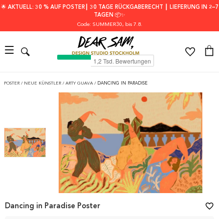
🌟 AKTUELL: 30 % AUF POSTER┃ 30 TAGE RÜCKGABERECHT ┃ LIEFERUNG IN 2–7
TAGEN 📦✨
Code: SUMMER30
, bis 7.8.
POSTER
/
NEUE KÜNSTLER
/
ARTY GUAVA
/
DANCING IN PARADISE
Dancing in Paradise Poster
favorite_border