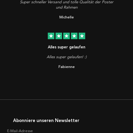
Super schneller Versand und tolle Qualität der Poster
und Rahmen
Michelle
star
star
star
star
star
Alles super gelaufen
Alles super gelaufen! :)
Fabienne
Abonniere unseren Newsletter
E-Mail-Adresse